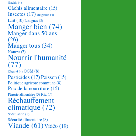
Gâchis
(4)
Gâchis alimentaire
(15)
Insectes
(17)
Irrigation
(4)
Lait
(10)
Lasagnes
(5)
Manger bien
(74)
Manger dans 50 ans
(26)
Manger tous
(34)
Nourrir
(7)
Nourrir l'humanité
(77)
OGM
(8)
Obésité
(4)
Pesticides
(17)
Poisson
(15)
Politique agricole commune
(8)
Prix de la nourriture
(15)
Riz
(7)
Pénurie alimentaire
(5)
Réchauffement
climatique
(72)
Spéculation
(5)
Sécurité alimentaire
(8)
Viande
(61)
Vidéo
(19)