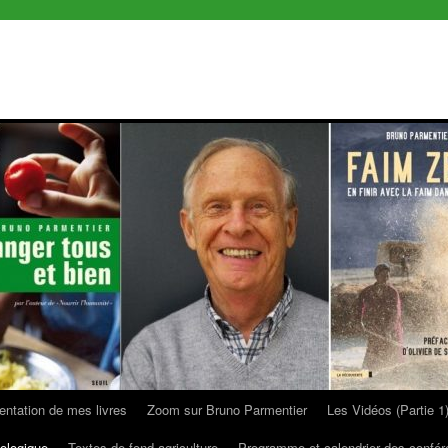
entation de mes livres
Zoom sur Bruno Parmentier
Les Vidéos (Partie 1
ologique
Textes de fond agriculture
Programme et calendrier des confé