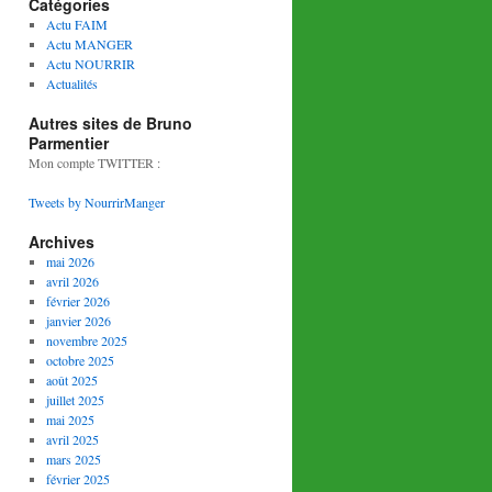
Catégories
Actu FAIM
Actu MANGER
Actu NOURRIR
Actualités
Autres sites de Bruno
Parmentier
Mon compte TWITTER :
Tweets by NourrirManger
Archives
mai 2026
avril 2026
février 2026
janvier 2026
novembre 2025
octobre 2025
août 2025
juillet 2025
mai 2025
avril 2025
mars 2025
février 2025