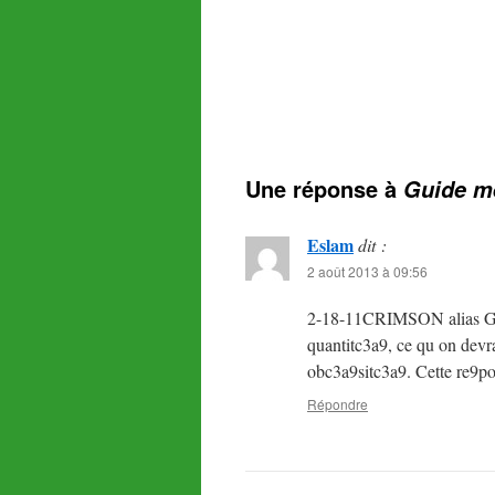
Une réponse à
Guide m
Eslam
dit :
2 août 2013 à 09:56
2-18-11CRIMSON alias Gabr
quantitc3a9, ce qu on devrai
obc3a9sitc3a9. Cette re9pon
Répondre