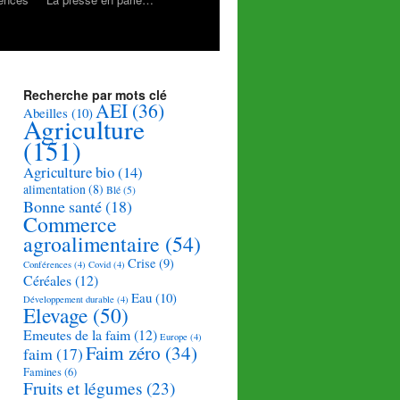
Recherche par mots clé
AEI
(36)
Abeilles
(10)
Agriculture
(151)
Agriculture bio
(14)
alimentation
(8)
Blé
(5)
Bonne santé
(18)
Commerce
agroalimentaire
(54)
Crise
(9)
Conférences
(4)
Covid
(4)
Céréales
(12)
Eau
(10)
Développement durable
(4)
Elevage
(50)
Emeutes de la faim
(12)
Europe
(4)
Faim zéro
(34)
faim
(17)
Famines
(6)
Fruits et légumes
(23)