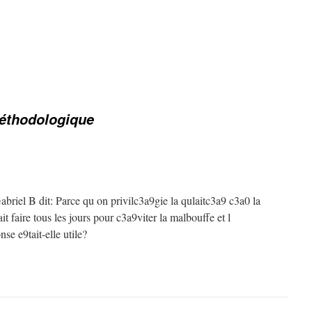
éthodologique
iel B dit: Parce qu on privilc3a9gie la qulaitc3a9 c3a0 la
t faire tous les jours pour c3a9viter la malbouffe et l
se e9tait-elle utile?