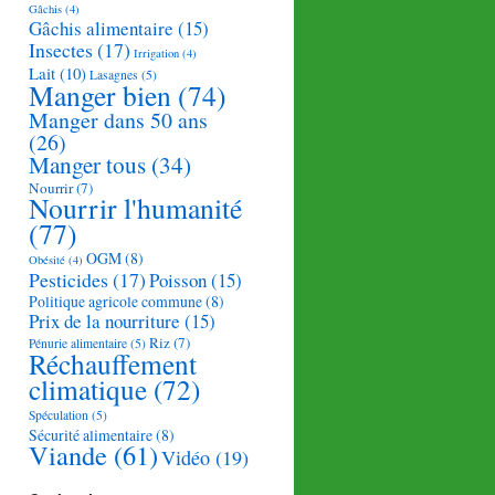
Gâchis
(4)
Gâchis alimentaire
(15)
Insectes
(17)
Irrigation
(4)
Lait
(10)
Lasagnes
(5)
Manger bien
(74)
Manger dans 50 ans
(26)
Manger tous
(34)
Nourrir
(7)
Nourrir l'humanité
(77)
OGM
(8)
Obésité
(4)
Pesticides
(17)
Poisson
(15)
Politique agricole commune
(8)
Prix de la nourriture
(15)
Riz
(7)
Pénurie alimentaire
(5)
Réchauffement
climatique
(72)
Spéculation
(5)
Sécurité alimentaire
(8)
Viande
(61)
Vidéo
(19)