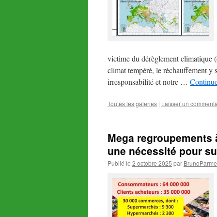
victime du dérèglement climatique (c
climat tempéré, le réchauffement y
irresponsabilité et notre …
Continue
Toutes les galeries
|
Laisser un commenta
Mega regroupements à 
une nécessité pour su
Publié le
2 octobre 2025
par
BrunoParmen