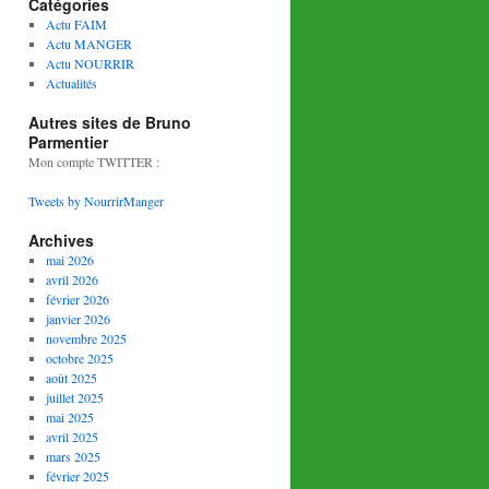
Catégories
Actu FAIM
Actu MANGER
Actu NOURRIR
Actualités
Autres sites de Bruno
Parmentier
Mon compte TWITTER :
Tweets by NourrirManger
Archives
mai 2026
avril 2026
février 2026
janvier 2026
novembre 2025
octobre 2025
août 2025
juillet 2025
mai 2025
avril 2025
mars 2025
février 2025