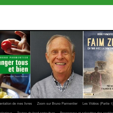
entation de mes livres
Zoom sur Bruno Parmentier
Les Vidéos (Partie 1
ologique
Textes de fond agriculture
Programme et calendrier des confé