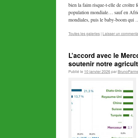
bien la faim risque-t-elle de croître
population mondiale… sauf en Afriq
mondiales, puis le baby-boom qui
Toutes les galeries
|
Laisser un commenta
L’accord avec le Merc
soutenir notre agricult
Publié le
10 janvier 2026
par
BrunoParme