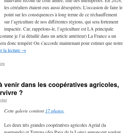
mauvaise récolte de cette année, fille des intempéries. En 2024,
les céréaliers étaient eux aussi désespérés. L’occasion de faire le
point sur les conséquences à long terme de ce réchauffement
sur l’agriculture de nos différentes régions, qui sera fortement
impactée. Car, rappelons-le, l’agriculture est LA principale
omme je l’ai détaillé dans un article antérieur) La France a un
 sera donc tempéré On s’accorde maintenant pour estimer que notre
r la lecture
→
ire
venir dans les coopératives agricoles,
rvivre ?
tier
Cette galerie contient
17 photos
.
Les deux très grandes coopératives agricoles Agrial (la
normande) et Terrena (des Pays de la Loire) annoncent vouloir