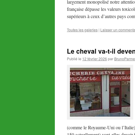
largement monopolisé notre attention.
française dépasse les valeurs toxico
supérieurs à ceux d’autres pays co
Toutes les galeries
|
Laisser un commenta
Le cheval va-t-il dev
Publié le
12 février 2026
par
BrunoParmen
(comme le Royaume-Uni ou l’Italie) 
150 actuellement) vont-elles devoir 