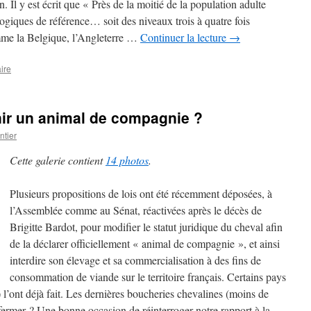
 Il y est écrit que « Près de la moitié de la population adulte
logiques de référence… soit des niveaux trois à quatre fois
mme la Belgique, l’Angleterre …
Continuer la lecture
→
ire
enir un animal de compagnie ?
tier
Cette galerie contient
14 photos
.
Plusieurs propositions de lois ont été récemment déposées, à
l’Assemblée comme au Sénat, réactivées après le décès de
Brigitte Bardot, pour modifier le statut juridique du cheval afin
de la déclarer officiellement « animal de compagnie », et ainsi
interdire son élevage et sa commercialisation à des fins de
consommation de viande sur le territoire français. Certains pays
l’ont déjà fait. Les dernières boucheries chevalines (moins de
fermer ? Une bonne occasion de réinterroger notre rapport à la