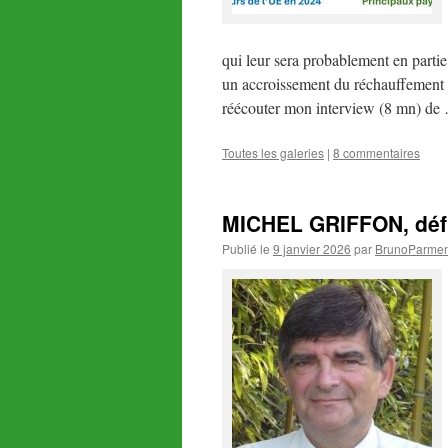
qui leur sera probablement en partie
un accroissement du réchauffement d
réécouter mon interview (8 mn) d
Toutes les galeries
|
8 commentaires
MICHEL GRIFFON, défri
Publié le
9 janvier 2026
par
BrunoParmen