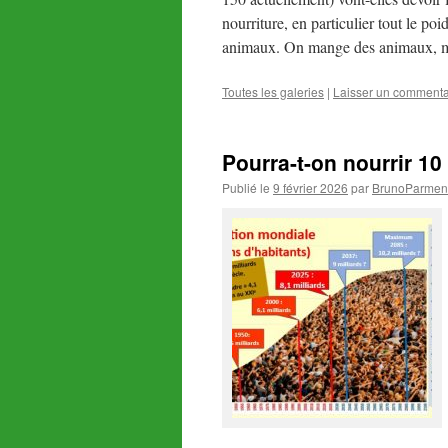
nourriture, en particulier tout le poi
animaux. On mange des animaux, m
Toutes les galeries
|
Laisser un commenta
Pourra-t-on nourrir 10
Publié le
9 février 2026
par
BrunoParment