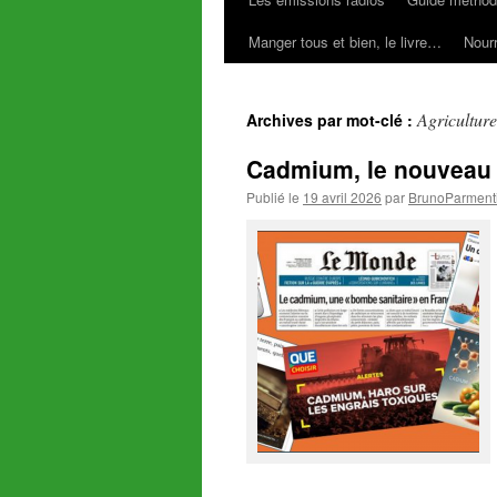
Manger tous et bien, le livre…
Nourr
Agriculture
Archives par mot-clé :
Cadmium, le nouveau 
Publié le
19 avril 2026
par
BrunoParment