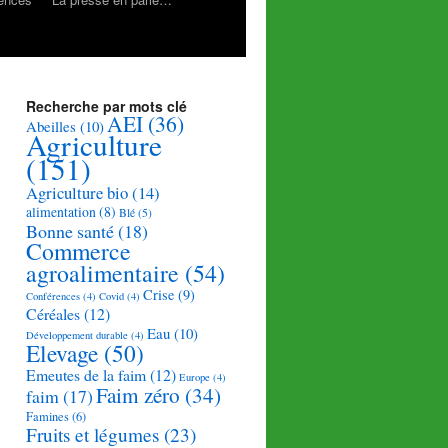
Recherche par mots clé
AEI
(36)
Abeilles
(10)
Agriculture
(151)
Agriculture bio
(14)
alimentation
(8)
Blé
(5)
Bonne santé
(18)
Commerce
agroalimentaire
(54)
Crise
(9)
Conférences
(4)
Covid
(4)
Céréales
(12)
Eau
(10)
Développement durable
(4)
Elevage
(50)
Emeutes de la faim
(12)
Europe
(4)
Faim zéro
(34)
faim
(17)
Famines
(6)
Fruits et légumes
(23)