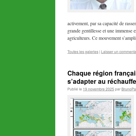
activement, par sa capacité de rasse
grande gentillesse et une immense ex
agriculteurs. Ce mouvement s’ampl
Toutes les galeries
|
Laisser un commenta
Chaque région français
s’adapter au réchauff
Publié le
19 novembre 2025
par
BrunoPa