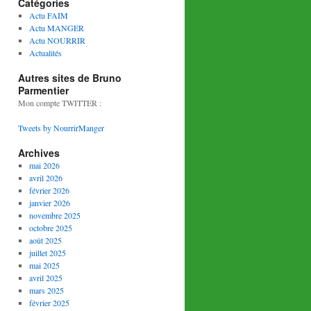
Catégories
Actu FAIM
Actu MANGER
Actu NOURRIR
Actualités
Autres sites de Bruno
Parmentier
Mon compte TWITTER :
Tweets by NourrirManger
Archives
mai 2026
avril 2026
février 2026
janvier 2026
novembre 2025
octobre 2025
août 2025
juillet 2025
mai 2025
avril 2025
mars 2025
février 2025