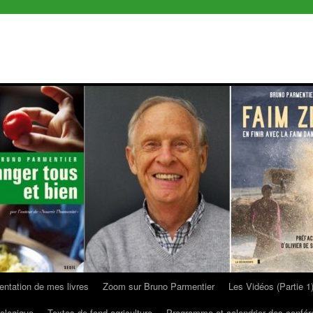
entation de mes livres
Zoom sur Bruno Parmentier
Les Vidéos (Partie 1
ologique
Textes de fond agriculture
Programme et calendrier des confé