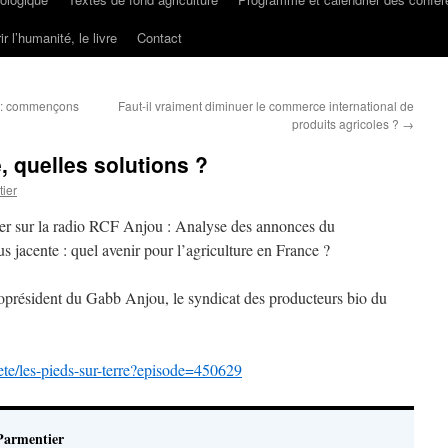
ir l’humanité, le livre
Contact
re : commençons
Faut-il vraiment diminuer le commerce international de
produits agricoles ?
→
e, quelles solutions ?
ier
ier sur la radio RCF Anjou : Analyse des annonces du
 jacente : quel avenir pour l’agriculture en France ?
oprésident du Gabb Anjou, le syndicat des producteurs bio du
ete/les-pieds-sur-terre?episode=450629
Parmentier