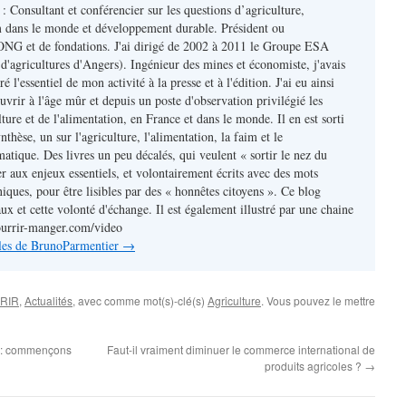
 Consultant et conférencier sur les questions d’agriculture,
m dans le monde et développement durable. Président ou
ONG et de fondations. J'ai dirigé de 2002 à 2011 le Groupe ESA
d'agricultures d'Angers). Ingénieur des mines et économiste, j'avais
 l'essentiel de mon activité à la presse et à l'édition. J'ai eu ainsi
uvrir à l'âge mûr et depuis un poste d'observation privilégié les
lture et de l'alimentation, en France et dans le monde. Il en est sorti
nthèse, un sur l'agriculture, l'alimentation, la faim et le
atique. Des livres un peu décalés, qui veulent « sortir le nez du
r aux enjeux essentiels, et volontairement écrits avec des mots
iques, pour être lisibles par des « honnêtes citoyens ». Ce blog
ux et cette volonté d'échange. Il est également illustré par une chaine
ourrir-manger.com/video
icles de BrunoParmentier
→
RIR
,
Actualités
, avec comme mot(s)-clé(s)
Agriculture
. Vous pouvez le mettre
re : commençons
Faut-il vraiment diminuer le commerce international de
produits agricoles ?
→