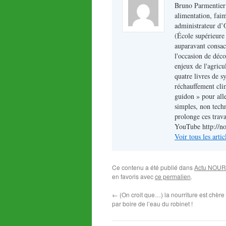
Bruno Parmentier :
alimentation, fai
administrateur d’
(École supérieure 
auparavant consacré
l'occasion de déco
enjeux de l'agricu
quatre livres de sy
réchauffement clim
guidon » pour alle
simples, non techn
prolonge ces trava
YouTube http://n
Voir tous les art
Ce contenu a été publié dans
Actu NOUR
en favoris avec
ce permalien
.
←
(On croit que…) la nourriture est chè
par boire de l’eau du robinet !