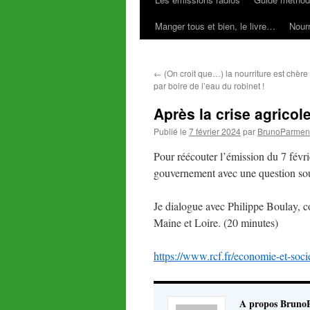
Manger tous et bien, le livre…
Nourr
←
(On croit que…) la nourriture est chè
par boire de l’eau du robinet !
Après la crise agricol
Publié le
7 février 2024
par
BrunoParment
Pour réécouter l’émission du 7 févr
gouvernement avec une question sous
Je dialogue avec Philippe Boulay, c
Maine et Loire. (20 minutes)
https://www.rcf.fr/economie-et-soci
A propos Bruno