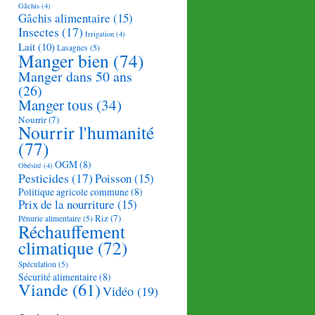
Gâchis
(4)
Gâchis alimentaire
(15)
Insectes
(17)
Irrigation
(4)
Lait
(10)
Lasagnes
(5)
Manger bien
(74)
Manger dans 50 ans
(26)
Manger tous
(34)
Nourrir
(7)
Nourrir l'humanité
(77)
OGM
(8)
Obésité
(4)
Pesticides
(17)
Poisson
(15)
Politique agricole commune
(8)
Prix de la nourriture
(15)
Riz
(7)
Pénurie alimentaire
(5)
Réchauffement
climatique
(72)
Spéculation
(5)
Sécurité alimentaire
(8)
Viande
(61)
Vidéo
(19)