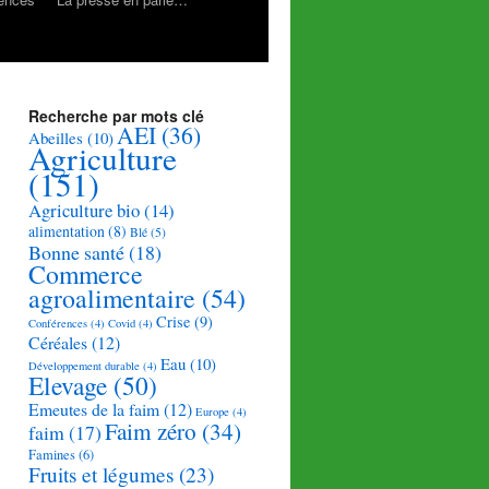
Recherche par mots clé
AEI
(36)
Abeilles
(10)
Agriculture
(151)
Agriculture bio
(14)
alimentation
(8)
Blé
(5)
Bonne santé
(18)
Commerce
agroalimentaire
(54)
Crise
(9)
Conférences
(4)
Covid
(4)
Céréales
(12)
Eau
(10)
Développement durable
(4)
Elevage
(50)
Emeutes de la faim
(12)
Europe
(4)
Faim zéro
(34)
faim
(17)
Famines
(6)
Fruits et légumes
(23)