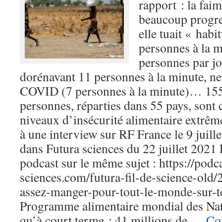
rapport : la fai
beaucoup progre
elle tuait « hab
personnes à la 
personnes par jo
dorénavant 11 personnes à la minute, ne
COVID (7 personnes à la minute)… 155
personnes, réparties dans 55 pays, sont 
niveaux d’insécurité alimentaire extrême
à une interview sur RF France le 9 juill
dans Futura sciences du 22 juillet 2021
podcast sur le même sujet : https://podca
sciences.com/futura-fil-de-science-old
assez-manger-pour-tout-le-monde-sur-t
Programme alimentaire mondial des Nati
qu’à court terme : 41 millions de …
Con