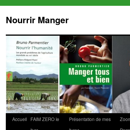
Aller
au
Nourrir Manger
contenu
Accueil
FAIM ZERO le
Présentation de mes
Zoom