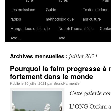
livre
livres
Parm
Les émissions
Guide
Textes de fond
radios
méthodologique
agriculture
Manger tous et bien, le
Nourrir l’humanité, le
Conta
livre…
livre
juillet 2021
Archives mensuelles :
Pourquoi la faim progresse à
fortement dans le monde
Publié le
10 juillet 2021
par
BrunoParmentier
Cette galerie co
L’ONG Oxfam al