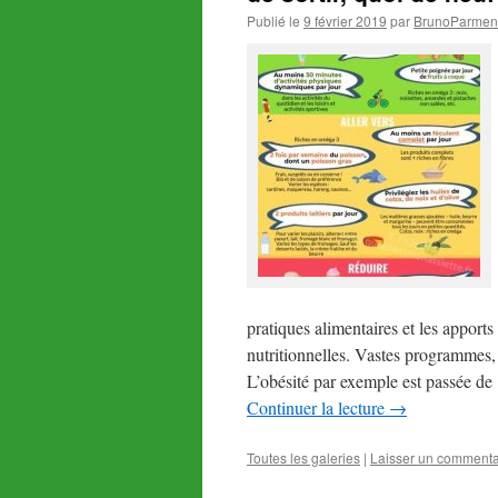
Publié le
9 février 2019
par
BrunoParment
pratiques alimentaires et les apports
nutritionnelles. Vastes programmes,
L’obésité par exemple est passée de 
Continuer la lecture
→
Toutes les galeries
|
Laisser un commenta