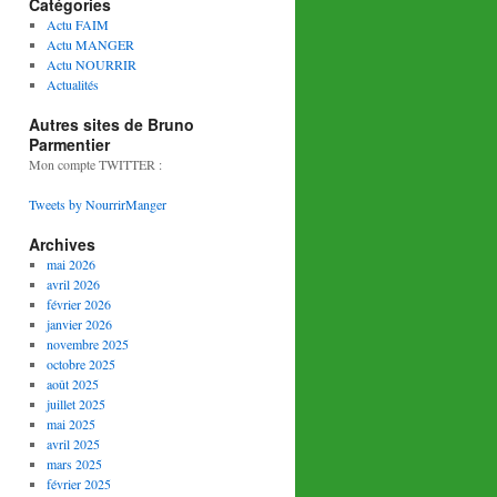
Catégories
Actu FAIM
Actu MANGER
Actu NOURRIR
Actualités
Autres sites de Bruno
Parmentier
Mon compte TWITTER :
Tweets by NourrirManger
Archives
mai 2026
avril 2026
février 2026
janvier 2026
novembre 2025
octobre 2025
août 2025
juillet 2025
mai 2025
avril 2025
mars 2025
février 2025