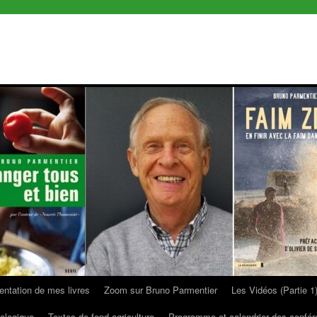
entation de mes livres
Zoom sur Bruno Parmentier
Les Vidéos (Partie 1
ologique
Textes de fond agriculture
Programme et calendrier des confé