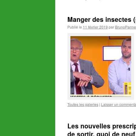
Manger des insectes (
Publié le
11 février 2019
par
BrunoParmen
Toutes les galeries
|
Laisser un commenta
Les nouvelles prescrip
de sortir, quoi de ne