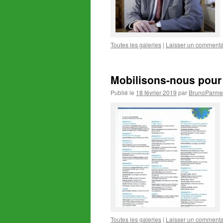
Toutes les galeries
|
Laisser un commenta
Mobilisons-nous pour 
Publié le
18 février 2019
par
BrunoParmen
Toutes les galeries
|
Laisser un commenta