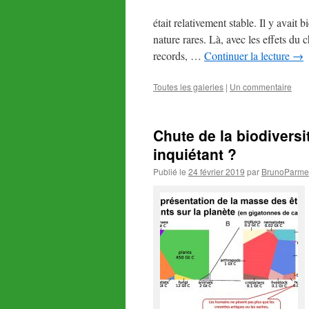
était relativement stable. Il y avait
nature rares. Là, avec les effets d
records, …
Continuer la lecture
→
Toutes les galeries
|
Un commentaire
Chute de la biodiversi
inquiétant ?
Publié le
24 février 2019
par
BrunoParmen