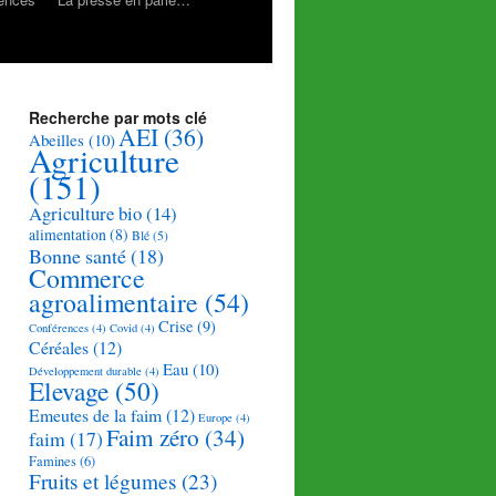
Recherche par mots clé
AEI
(36)
Abeilles
(10)
Agriculture
(151)
Agriculture bio
(14)
alimentation
(8)
Blé
(5)
Bonne santé
(18)
Commerce
agroalimentaire
(54)
Crise
(9)
Conférences
(4)
Covid
(4)
Céréales
(12)
Eau
(10)
Développement durable
(4)
Elevage
(50)
Emeutes de la faim
(12)
Europe
(4)
Faim zéro
(34)
faim
(17)
Famines
(6)
Fruits et légumes
(23)