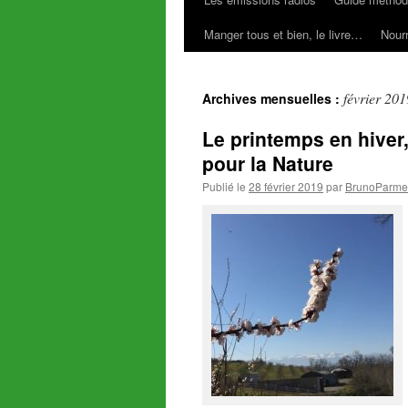
Manger tous et bien, le livre…
Nourr
février 201
Archives mensuelles :
Le printemps en hiver
pour la Nature
Publié le
28 février 2019
par
BrunoParmen