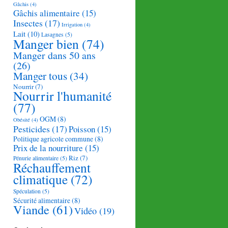
Gâchis
(4)
Gâchis alimentaire
(15)
Insectes
(17)
Irrigation
(4)
Lait
(10)
Lasagnes
(5)
Manger bien
(74)
Manger dans 50 ans
(26)
Manger tous
(34)
Nourrir
(7)
Nourrir l'humanité
(77)
OGM
(8)
Obésité
(4)
Pesticides
(17)
Poisson
(15)
Politique agricole commune
(8)
Prix de la nourriture
(15)
Riz
(7)
Pénurie alimentaire
(5)
Réchauffement
climatique
(72)
Spéculation
(5)
Sécurité alimentaire
(8)
Viande
(61)
Vidéo
(19)