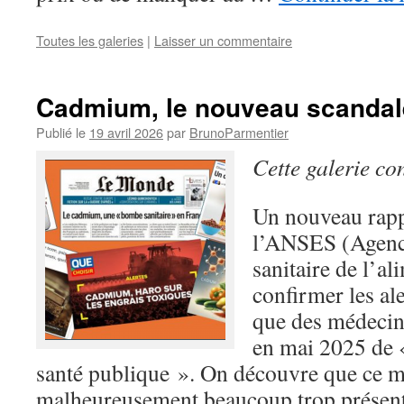
Toutes les galeries
|
Laisser un commentaire
Cadmium, le nouveau scandale
Publié le
19 avril 2026
par
BrunoParmentier
Cette galerie co
Un nouveau rappo
l’ANSES (Agence
sanitaire de l’al
confirmer les al
que des médecins
en mai 2025 de «
santé publique ». On découvre que ce mé
malheureusement beaucoup trop présent