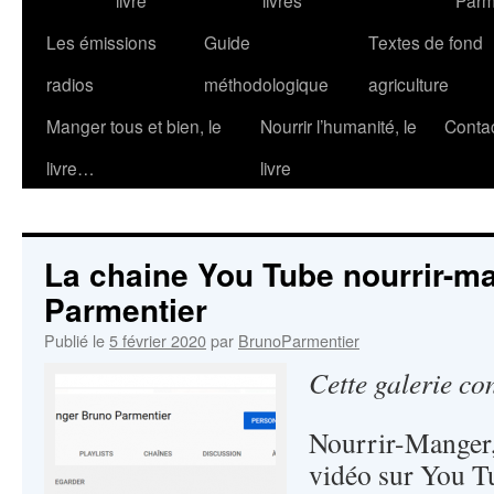
livre
livres
Parm
Les émissions
Guide
Textes de fond
radios
méthodologique
agriculture
Manger tous et bien, le
Nourrir l’humanité, le
Conta
livre…
livre
La chaine You Tube nourrir-m
Parmentier
Publié le
5 février 2020
par
BrunoParmentier
Cette galerie co
Nourrir-Manger, 
vidéo sur You Tu