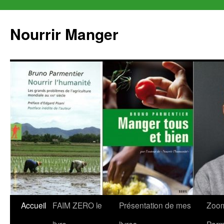
Aller
au
Nourrir Manger
contenu
Accueil
FAIM ZERO le
Présentation de mes
Zoom