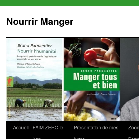
Aller
au
Nourrir Manger
contenu
Accueil
FAIM ZERO le
Présentation de mes
Zoom