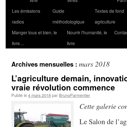
livre
livres
Parm
Les émissions
Guide
Textes de fond
radios
méthodologique
agriculture
Manger tous et bien, le
Nourrir l’humanité, le
Conta
livre…
livre
mars 2018
Archives mensuelles :
L’agriculture demain, innovatio
vraie révolution commence
Publié le
4 mars 2018
par
BrunoParmentier
Cette galerie co
Le Salon de l’ag