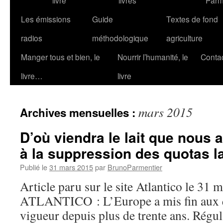
livre
livres
Parm
Les émissions
Guide
Textes de fond
radios
méthodologique
agriculture
Manger tous et bien, le
Nourrir l’humanité, le
Conta
livre…
livre
mars 2015
Archives mensuelles :
D’où viendra le lait que nous a
à la suppression des quotas la
Publié le
31 mars 2015
par
BrunoParmentier
Article paru sur le site Atlantico le 31 
ATLANTICO : L’Europe a mis fin aux qu
vigueur depuis plus de trente ans. Régul