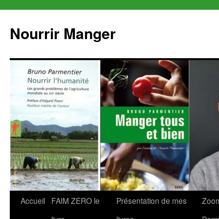
Aller
au
Nourrir Manger
contenu
Accueil
FAIM ZERO le
Présentation de mes
Zoom