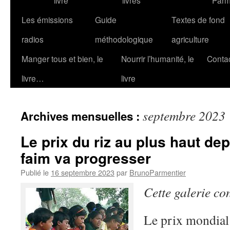
livre
livres
Parm
Les émissions
Guide
Textes de fond
radios
méthodologique
agriculture
Manger tous et bien, le
Nourrir l’humanité, le
Conta
livre…
livre
septembre 2023
Archives mensuelles :
Le prix du riz au plus haut dep
faim va progresser
Publié le
16 septembre 2023
par
BrunoParmentier
Cette galerie co
Le prix mondial 