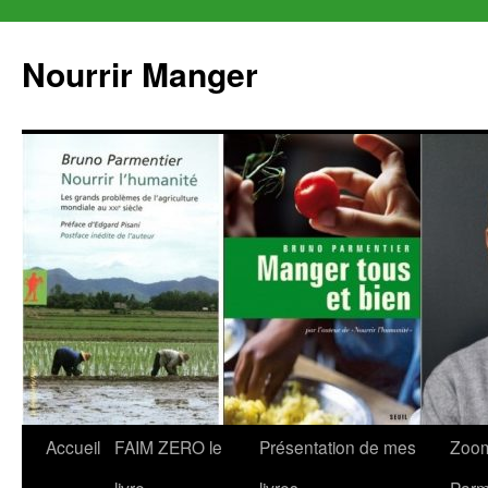
Aller
au
Nourrir Manger
contenu
Accueil
FAIM ZERO le
Présentation de mes
Zoom