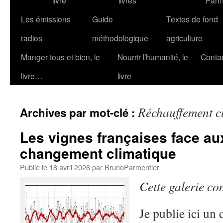
livre
livres
Parm
Les émissions
Guide
Textes de fond
radios
méthodologique
agriculture
Manger tous et bien, le
Nourrir l’humanité, le
Conta
livre…
livre
Réchauffement c
Archives par mot-clé :
Les vignes françaises face au
changement climatique
Publié le
18 avril 2026
par
BrunoParmentier
Cette galerie co
Je publie ici un 