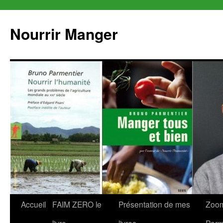
Aller
au
Nourrir Manger
contenu
Accueil
FAIM ZERO le
Présentation de mes
Zoom