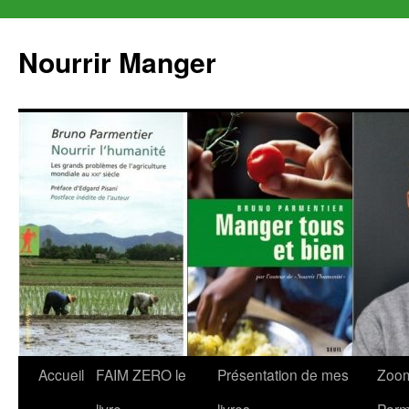
Aller
au
Nourrir Manger
contenu
Accueil
FAIM ZERO le
Présentation de mes
Zoom