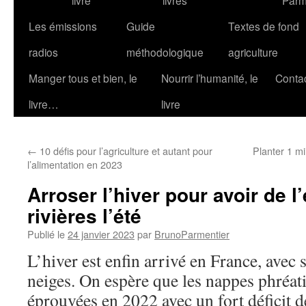
livre
livres
Parm
Les émissions
Guide
Textes de fond
radios
méthodologique
agriculture
Manger tous et bien, le
Nourrir l’humanité, le
Conta
livre…
livre
←
10 défis pour l’agriculture et autant pour
Planter 1 mi
l’alimentation en 2023
Arroser l’hiver pour avoir de l
rivières l’été
Publié le
24 janvier 2023
par
BrunoParmentier
L’hiver est enfin arrivé en France, avec s
neiges. On espère que les nappes phréa
éprouvées en 2022 avec un fort déficit de