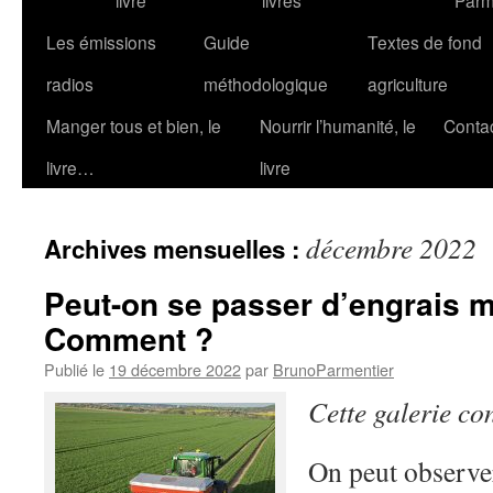
livre
livres
Parm
Les émissions
Guide
Textes de fond
radios
méthodologique
agriculture
Manger tous et bien, le
Nourrir l’humanité, le
Conta
livre…
livre
décembre 2022
Archives mensuelles :
Peut-on se passer d’engrais 
Comment ?
Publié le
19 décembre 2022
par
BrunoParmentier
Cette galerie co
On peut observer