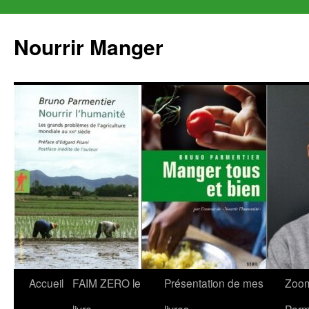
Aller
au
Nourrir Manger
contenu
Accueil
FAIM ZERO le
Présentation de mes
Zoom