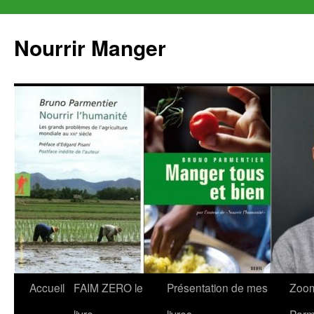
Aller
au
Nourrir Manger
contenu
Accueil
FAIM ZERO le
Présentation de mes
Zoom