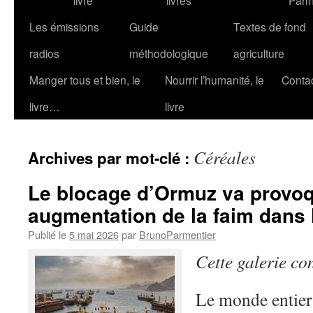
livre
livres
Parm
Les émissions
Guide
Textes de fond
radios
méthodologique
agriculture
Manger tous et bien, le
Nourrir l’humanité, le
Conta
livre…
livre
Céréales
Archives par mot-clé :
Le blocage d’Ormuz va provoq
augmentation de la faim dans
Publié le
5 mai 2026
par
BrunoParmentier
Cette galerie co
Le monde entier