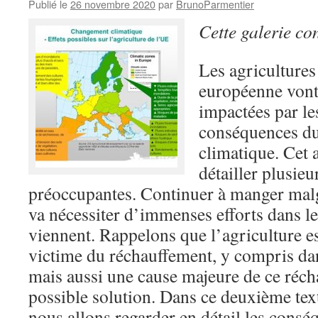
Publié le
26 novembre 2020
par
BrunoParmentier
Cette galerie co
Les agricultures
européenne vont
impactées par le
conséquences du
climatique. Cet a
détailler plusieu
préoccupantes. Continuer à manger malg
va nécessiter d’immenses efforts dans l
viennent. Rappelons que l’agriculture est
victime du réchauffement, y compris dan
mais aussi une cause majeure de ce réch
possible solution. Dans ce deuxième text
nous allons regarder en détail les cons