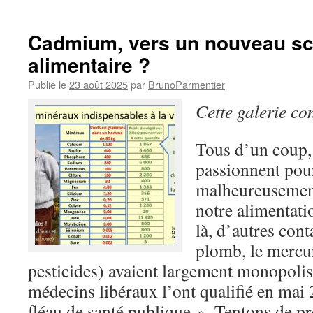
Cadmium, vers un nouveau s
alimentaire ?
Publié le
23 août 2025
par
BrunoParmentier
Cette galerie co
Tous d’un coup,
passionnent pou
malheureusement
notre alimentati
là, d’autres co
plomb, le mercur
pesticides) avaient largement monopolis
médecins libéraux l’ont qualifié en mai 
fléau de santé publique ». Tentons de pr