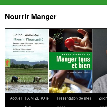
Aller
au
Nourrir Manger
contenu
Accueil
FAIM ZERO le
Présentation de mes
Zoom