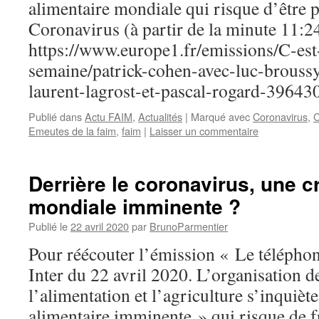
alimentaire mondiale qui risque d’être 
Coronavirus (à partir de la minute 11:24
https://www.europe1.fr/emissions/C-est-
semaine/patrick-cohen-avec-luc-brouss
laurent-lagrost-et-pascal-rogard-39643
Publié dans
Actu FAIM
,
Actualités
|
Marqué avec
Coronavirus
,
C
Emeutes de la faim
,
faim
|
Laisser un commentaire
Derrière le coronavirus, une c
mondiale imminente ?
Publié le
22 avril 2020
par
BrunoParmentier
Pour réécouter l’émission « Le télépho
Inter du 22 avril 2020. L’organisation d
l’alimentation et l’agriculture s’inquièt
alimentaire imminente » qui risque de f