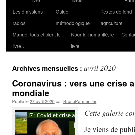
livre
livres
Parm
Les émissions
Guide
Textes de fond
radios
méthodologique
agriculture
Manger tous et bien, le
Nourrir l’humanité, le
Conta
livre…
livre
avril 2020
Archives mensuelles :
Coronavirus : vers une crise a
mondiale
Publié le
27 avril 2020
par
BrunoParmentier
Cette galerie co
Je viens de publ