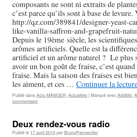
composants ne sont ni extraits de plantes,
c’est parce qu’ils sont à base de levure.
http://qz.com/389841/designer-yeast-ca
like-vanilla-saffron-and-grapefruit-n
Depuis le 19ème siècle, les scientifique
arômes artificiels. Quelle est la différe
artificiel et un arôme naturel ? Le plus
avoir un bon goût de fraise, c’est qua
fraise. Mais la saison des fraises est bi
les aiment, et ces …
Continuer la lectur
Publié dans
Actu MANGER
,
Actualités
|
Marqué avec
Additifs
,
A
commentaire
Deux rendez-vous radio
Publié le
17 avril 2015
par
BrunoParmentier