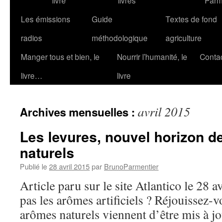
livre
livres
Parm
Les émissions
Guide
Textes de fond
radios
méthodologique
agriculture
Manger tous et bien, le
Nourrir l’humanité, le
Conta
livre…
livre
avril 2015
Archives mensuelles :
Les levures, nouvel horizon 
naturels
Publié le
28 avril 2015
par
BrunoParmentier
Article paru sur le site Atlantico le 28
pas les arômes artificiels ? Réjouissez-
arômes naturels viennent d’être mis à jou