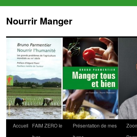
Aller
au
Nourrir Manger
contenu
Accueil
FAIM ZERO le
Présentation de mes
Zoom