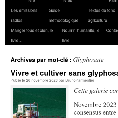
livre
livres
Parm
Les émissions
Guide
Textes de fond
radios
méthodologique
agriculture
Manger tous et bien, le
Nourrir l’humanité, le
Conta
livre…
livre
Glyphosate
Archives par mot-clé :
Vivre et cultiver sans glyphos
Publié le
26 novembre 2023
par
BrunoParmentier
Cette galerie co
Novembre 2023 :
consensus entre 