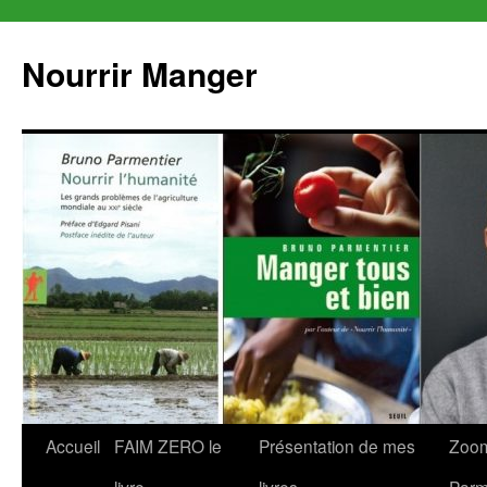
Aller
au
Nourrir Manger
contenu
Accueil
FAIM ZERO le
Présentation de mes
Zoom