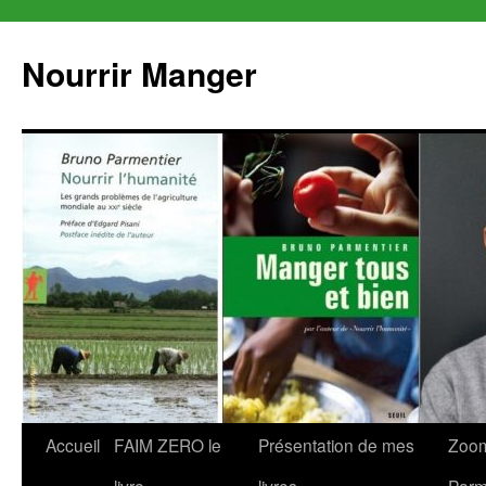
Aller
au
Nourrir Manger
contenu
Accueil
FAIM ZERO le
Présentation de mes
Zoom