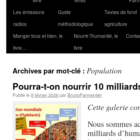
livre
livres
Parm
Les émissions
Guide
Textes de fond
radios
méthodologique
agriculture
Manger tous et bien, le
Nourrir l’humanité, le
Conta
livre…
livre
Population
Archives par mot-clé :
Pourra-t-on nourrir 10 milliar
Publié le
9 février 2026
par
BrunoParmentier
Cette galerie co
Nous sommes ac
milliards d’huma