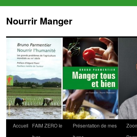
Aller
au
Nourrir Manger
contenu
Accueil
FAIM ZERO le
Présentation de mes
Zoom