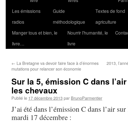
livre
livres
Parm
Les émissions
Guide
Textes de fond
radios
méthodologique
agriculture
Manger tous et bien, le
Nourrir l’humanité, le
Conta
livre…
livre
←
La Bretagne va devoir faire face à d’énormes
2013, l’ann
mutations pour relancer son économie
Sur la 5, émission C dans l’ai
les chevaux
Publié le
17 décembre 2013
par
BrunoParmentier
J’ai été dans l’émission C dans l’air sur 
mardi 17 décembre :