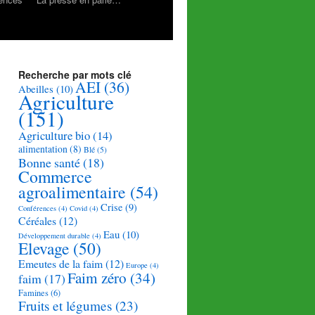
Recherche par mots clé
AEI
(36)
Abeilles
(10)
Agriculture
(151)
Agriculture bio
(14)
alimentation
(8)
Blé
(5)
Bonne santé
(18)
Commerce
agroalimentaire
(54)
Crise
(9)
Conférences
(4)
Covid
(4)
Céréales
(12)
Eau
(10)
Développement durable
(4)
Elevage
(50)
Emeutes de la faim
(12)
Europe
(4)
Faim zéro
(34)
faim
(17)
Famines
(6)
Fruits et légumes
(23)