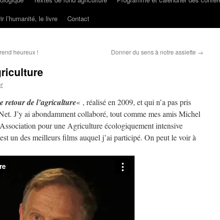
ir l’humanité, le livre
Contact
rend heureux !
Donner du sens à notre assiette
→
griculture
r
e retour de l’agriculture
« , réalisé en 2009, et qui n’a pas pris
le Net. J’y ai abondamment collaboré, tout comme mes amis Michel
l’Association pour une Agriculture écologiquement intensive
est un des meilleurs films auquel j’ai participé. On peut le voir à