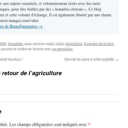
r aux enjeux essentiels, et volontairement écrits avec des mots
iques, pour être lisibles par des « honnêtes citoyens ». Ce blog
ux et cette volonté d'échange. Il est également illustré par une chaine
ourrir-manger.com/video
icles de BrunoParmentier
→
RIR
,
Actualités
, avec comme mot(s)-clé(s)
Agriculture
,
Emeutes de la faim
,
s pouvez le mettre en favoris avec
ce permalien
.
rend heureux !
Donner du sens à notre assiette
→
 retour de l’agriculture
e
*
liée.
Les champs obligatoires sont indiqués avec