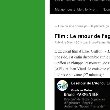
Manger tous et bien, le livre…
Nourr
←
Une cuisine bonne pour la planète, ça 
Film : Le retour de l’a
Publié le
5 avril 2014
par
BrunoParmentie
L’excellent film d’Elise Griffon, «
L
une ride, est enfin disponible sur 
Griffon et Philippe Pastoureau, de 
(AEI), et Jean Viard. Je crois que c’
l’adresse suivante (27 minutes) :