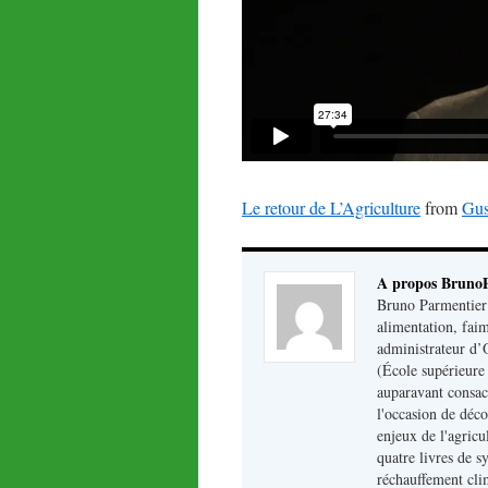
Le retour de L’Agriculture
from
Gus
A propos Bruno
Bruno Parmentier :
alimentation, fai
administrateur d’
(École supérieure 
auparavant consacré
l'occasion de déco
enjeux de l'agricu
quatre livres de sy
réchauffement clim