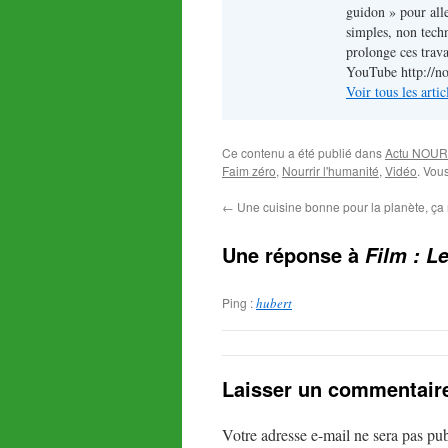
guidon » pour alle
simples, non techn
prolonge ces trava
YouTube http://n
Voir tous les art
Ce contenu a été publié dans
Actu NOUR
Faim zéro
,
Nourrir l'humanité
,
Vidéo
. Vou
←
Une cuisine bonne pour la planète, ça 
Une réponse à
Film : Le
Ping :
hubert
Laisser un commentair
Votre adresse e-mail ne sera pas pub