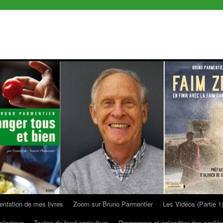
entation de mes livres
Zoom sur Bruno Parmentier
Les Vidéos (Partie 1
ologique
Textes de fond agriculture
Programme et calendrier des confé