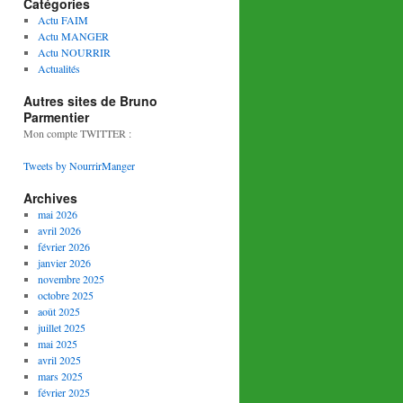
Catégories
Actu FAIM
Actu MANGER
Actu NOURRIR
Actualités
Autres sites de Bruno
Parmentier
Mon compte TWITTER :
Tweets by NourrirManger
Archives
mai 2026
avril 2026
février 2026
janvier 2026
novembre 2025
octobre 2025
août 2025
juillet 2025
mai 2025
avril 2025
mars 2025
février 2025