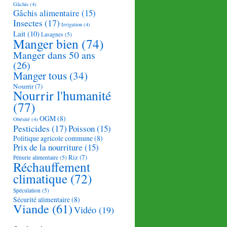
Gâchis
(4)
Gâchis alimentaire
(15)
Insectes
(17)
Irrigation
(4)
Lait
(10)
Lasagnes
(5)
Manger bien
(74)
Manger dans 50 ans
(26)
Manger tous
(34)
Nourrir
(7)
Nourrir l'humanité
(77)
OGM
(8)
Obésité
(4)
Pesticides
(17)
Poisson
(15)
Politique agricole commune
(8)
Prix de la nourriture
(15)
Riz
(7)
Pénurie alimentaire
(5)
Réchauffement
climatique
(72)
Spéculation
(5)
Sécurité alimentaire
(8)
Viande
(61)
Vidéo
(19)