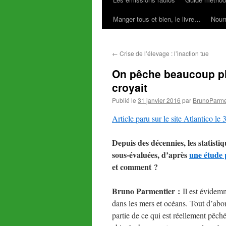
Manger tous et bien, le livre…
Nourr
←
Crise de l’élevage : l’inaction tue
On pêche beaucoup pl
croyait
Publié le
31 janvier 2016
par
BrunoParme
Article paru sur le site Atlantico le 
Depuis des décennies, les statisti
sous-évaluées, d’après
une étude 
et comment ?
Bruno Parmentier :
Il est évidemm
dans les mers et océans. Tout d’abo
partie de ce qui est réellement pêché