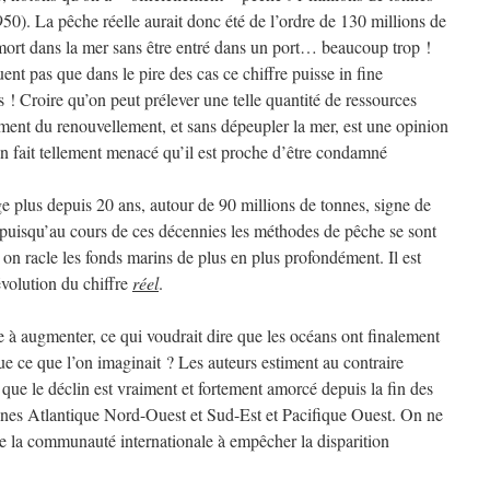
0). La pêche réelle aurait donc été de l’ordre de 130 millions de
é mort dans la mer sans être entré dans un port… beaucoup trop !
ent pas que dans le pire des cas ce chiffre puisse in fine
 ! Croire qu’on peut prélever une telle quantité de ressources
ement du renouvellement, et sans dépeupler la mer, est une opinion
en fait tellement menacé qu’il est proche d’être condamné
e plus depuis 20 ans, autour de 90 millions de tonnes, signe de
puisqu’au cours de ces décennies les méthodes de pêche se sont
r on racle les fonds marins de plus en plus profondément. Il est
évolution du chiffre
réel
.
e à augmenter, ce qui voudrait dire que les océans ont finalement
e ce que l’on imaginait ? Les auteurs estiment au contraire
 que le déclin est vraiment et fortement amorcé depuis la fin des
zones Atlantique Nord-Ouest et Sud-Est et Pacifique Ouest. On ne
de la communauté internationale à empêcher la disparition