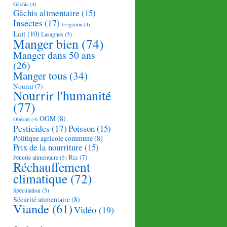
Gâchis
(4)
Gâchis alimentaire
(15)
Insectes
(17)
Irrigation
(4)
Lait
(10)
Lasagnes
(5)
Manger bien
(74)
Manger dans 50 ans
(26)
Manger tous
(34)
Nourrir
(7)
Nourrir l'humanité
(77)
OGM
(8)
Obésité
(4)
Pesticides
(17)
Poisson
(15)
Politique agricole commune
(8)
Prix de la nourriture
(15)
Riz
(7)
Pénurie alimentaire
(5)
Réchauffement
climatique
(72)
Spéculation
(5)
Sécurité alimentaire
(8)
Viande
(61)
Vidéo
(19)