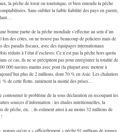
x, la pêche de loisir ou touristique, et bien entendu la pêche
mptabilisées. Sans oublier la faible fiabilité des pays en guerre,
illant…
’une bonne partie de la pêche mondiale s’effectue au sein d’un
00 km des côtes, on ne trouve pas beaucoup de policiers mais de
 des paradis fiscaux, avec des équipages internationaux
ois réduits à l’état d’esclaves. Ce n’est pas la pêche hors quota
ns ce cas, ils ne se précipitent pas pour enregistrer la totalité de
00 000 navires marins avec pont (la plupart avec moteur à
 aujourd’hui plus de 2 millions, dont 70 % en Asie. Les chalutiers
 1 % de cette flotte, ramènent la moitié des prises…
 de contourner le problème de la sous déclaration en recoupant les
tres sources d’information : les études nutritionnelles, la
 de pêche, etc. ; ils estiment ainsi à au moins 32 millions de
 !
e, notons qu’on a « officiellement » pêché 91 millions de tonnes