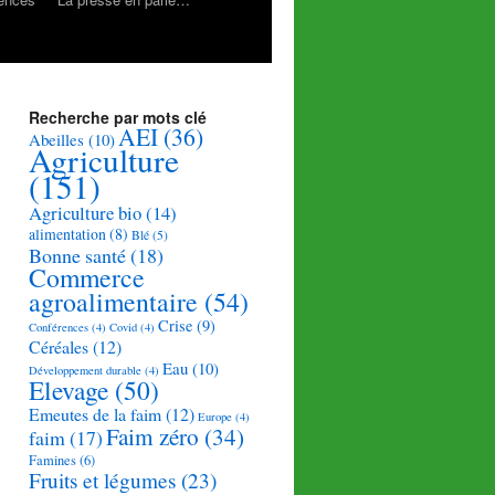
Recherche par mots clé
AEI
(36)
Abeilles
(10)
Agriculture
(151)
Agriculture bio
(14)
alimentation
(8)
Blé
(5)
Bonne santé
(18)
Commerce
agroalimentaire
(54)
Crise
(9)
Conférences
(4)
Covid
(4)
Céréales
(12)
Eau
(10)
Développement durable
(4)
Elevage
(50)
Emeutes de la faim
(12)
Europe
(4)
Faim zéro
(34)
faim
(17)
Famines
(6)
Fruits et légumes
(23)