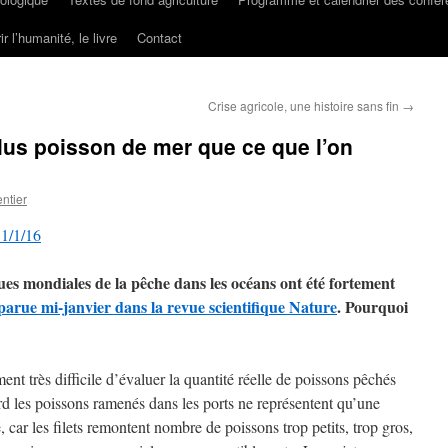
ir l’humanité, le livre
Contact
Crise agricole, une histoire sans fin
→
us poisson de mer que ce que l’on
ntier
31/1/16
ques mondiales de la pêche dans les océans ont été fortement
parue mi-janvier dans la revue scientifique Nature
. Pourquoi
ent très difficile d’évaluer la quantité réelle de poissons pêchés
rd les poissons ramenés dans les ports ne représentent qu’une
, car les filets remontent nombre de poissons trop petits, trop gros,