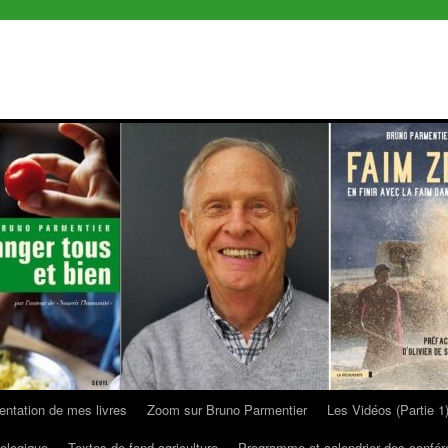
entation de mes livres
Zoom sur Bruno Parmentier
Les Vidéos (Partie 1
ologique
Textes de fond agriculture
Programme et calendrier des confé