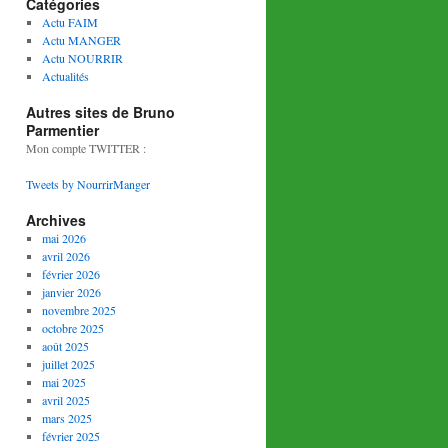
Catégories
Actu FAIM
Actu MANGER
Actu NOURRIR
Actualités
Autres sites de Bruno
Parmentier
Mon compte TWITTER :
Tweets by NourrirManger
Archives
mai 2026
avril 2026
février 2026
janvier 2026
novembre 2025
octobre 2025
août 2025
juillet 2025
mai 2025
avril 2025
mars 2025
février 2025