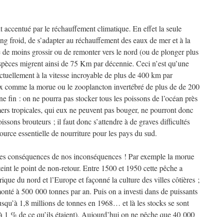
accentué par le réchauffement climatique. En effet la seule
ng froid, de s’adapter au réchauffement des eaux de mer et à la
 de moins grossir ou de remonter vers le nord (ou de plonger plus
èces migrent ainsi de 75 Km par décennie. Ceci n’est qu’une
tuellement à la vitesse incroyable de plus de 400 km par
ux comme la morue ou le zooplancton invertébré de plus de de 200
ne fin : on ne pourra pas stocker tous les poissons de l’océan près
mers tropicales, qui eux ne peuvent pas bouger, ne pourront donc
issons brouteurs ; il faut donc s’attendre à de graves difficultés
source essentielle de nourriture pour les pays du sud.
r les conséquences de nos inconséquences ! Par exemple la morue
teint le point de non-retour. Entre 1500 et 1950 cette pêche a
ique du nord et l’Europe et façonné la culture des villes côtières ;
onté à 500 000 tonnes par an. Puis on a investi dans de puissants
jusqu’à 1,8 millions de tonnes en 1968… et là les stocks se sont
à 1 % de ce qu’ils étaient). Aujourd’hui on ne pêche que 40 000