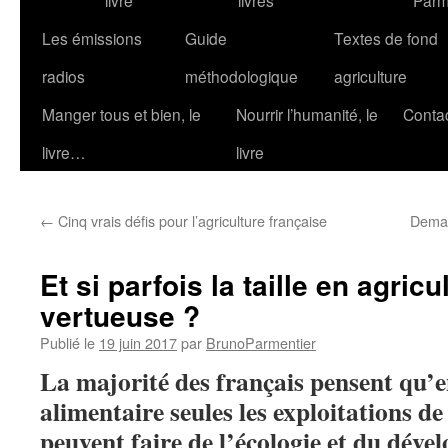
livre
livres
Parm
Les émissions
Guide
Textes de fond
radios
méthodologique
agriculture
Manger tous et bien, le
Nourrir l’humanité, le
Conta
livre…
livre
←
Cinq vrais défis pour l’agriculture française
Demain
Et si parfois la taille en agric
vertueuse ?
Publié le
19 juin 2017
par
BrunoParmentier
La majorité des français pensent qu’e
alimentaire seules les exploitations de 
peuvent faire de l’écologie et du déve