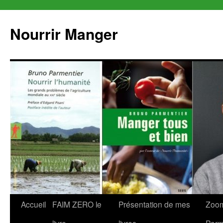
Aller
au
Nourrir Manger
contenu
Accueil
FAIM ZERO le
Présentation de mes
Zoom