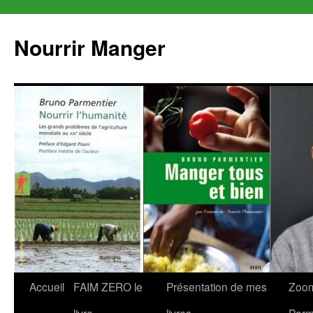
Aller
au
Nourrir Manger
contenu
Accueil
FAIM ZERO le
Présentation de mes
Zoom