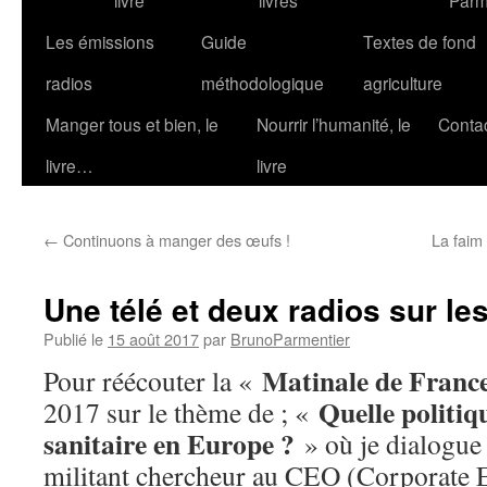
livre
livres
Parm
Les émissions
Guide
Textes de fond
radios
méthodologique
agriculture
Manger tous et bien, le
Nourrir l’humanité, le
Conta
livre…
livre
←
Continuons à manger des œufs !
La faim
Une télé et deux radios sur le
Publié le
15 août 2017
par
BrunoParmentier
Matinale de France
Pour réécouter la «
Quelle politiq
2017 sur le thème de ; «
sanitaire en Europe ?
» où je dialogue
militant chercheur au CEO (Corporate 