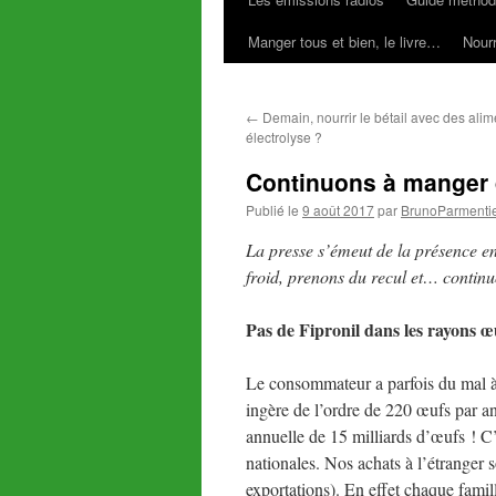
Manger tous et bien, le livre…
Nourr
←
Demain, nourrir le bétail avec des alim
électrolyse ?
Continuons à manger 
Publié le
9 août 2017
par
BrunoParmenti
La presse s’émeut de la présence e
froid, prenons du recul et… contin
Pas de Fipronil dans les rayons 
Le consommateur a parfois du mal à 
ingère de l’ordre de 220 œufs par a
annuelle de 15 milliards d’œufs ! C’
nationales. Nos achats à l’étranger 
exportations). En effet chaque famil