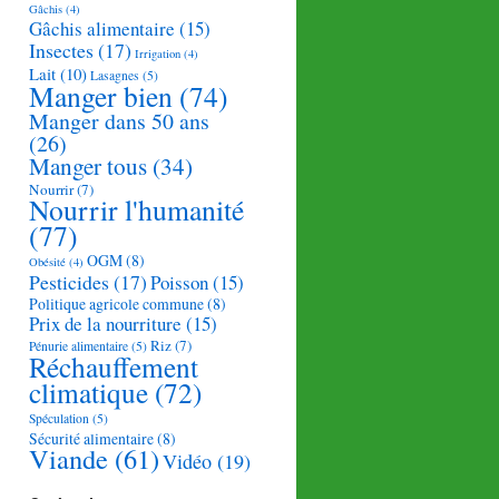
Gâchis
(4)
Gâchis alimentaire
(15)
Insectes
(17)
Irrigation
(4)
Lait
(10)
Lasagnes
(5)
Manger bien
(74)
Manger dans 50 ans
(26)
Manger tous
(34)
Nourrir
(7)
Nourrir l'humanité
(77)
OGM
(8)
Obésité
(4)
Pesticides
(17)
Poisson
(15)
Politique agricole commune
(8)
Prix de la nourriture
(15)
Riz
(7)
Pénurie alimentaire
(5)
Réchauffement
climatique
(72)
Spéculation
(5)
Sécurité alimentaire
(8)
Viande
(61)
Vidéo
(19)