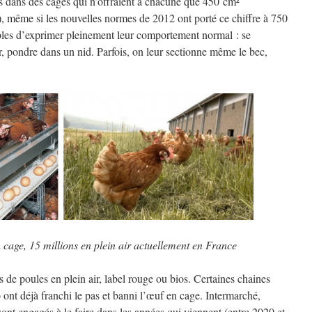
es dans des cages qui n’offraient à chacune que 450 cm²
r), même si les nouvelles normes de 2012 ont porté ce chiffre à 750
bles d’exprimer pleinement leur comportement normal : se
er, pondre dans un nid. Parfois, on leur sectionne même le bec,
 cage, 15 millions en plein air actuellement en France
de poules en plein air, label rouge ou bios. Certaines chaines
 déjà franchi le pas et banni l’œuf en cage. Intermarché,
sont engagés à le faire dans les années qui viennent (entre 2020 et