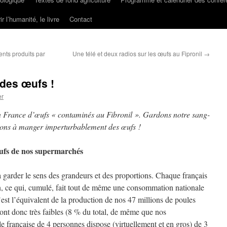
ir l’humanité, le livre
Contact
ents produits par
Une télé et deux radios sur les œufs au Fipronil
→
des œufs !
er
n France d’œufs « contaminés au Fibronil ». Gardons notre sang-
uons à manger imperturbablement des œufs !
œufs de nos supermarchés
garder le sens des grandeurs et des proportions. Chaque français
n, ce qui, cumulé, fait tout de même une consommation nationale
est l’équivalent de la production de nos 47 millions de poules
sont donc très faibles (8 % du total, de même que nos
le française de 4 personnes dispose (virtuellement et en gros) de 3