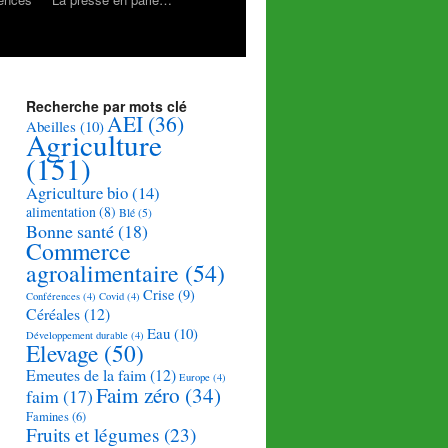
Recherche par mots clé
AEI
(36)
Abeilles
(10)
Agriculture
(151)
Agriculture bio
(14)
alimentation
(8)
Blé
(5)
Bonne santé
(18)
Commerce
agroalimentaire
(54)
Crise
(9)
Conférences
(4)
Covid
(4)
Céréales
(12)
Eau
(10)
Développement durable
(4)
Elevage
(50)
Emeutes de la faim
(12)
Europe
(4)
Faim zéro
(34)
faim
(17)
Famines
(6)
Fruits et légumes
(23)