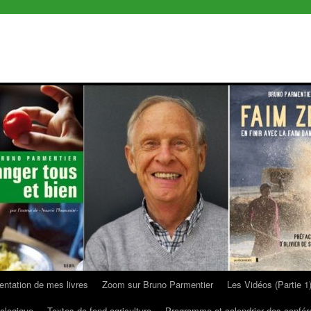
entation de mes livres
Zoom sur Bruno Parmentier
Les Vidéos (Partie 1
ologique
Textes de fond agriculture
Programme et calendrier des confé