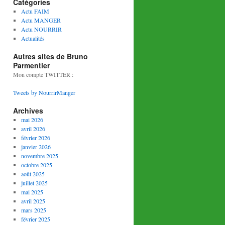
Catégories
Actu FAIM
Actu MANGER
Actu NOURRIR
Actualités
Autres sites de Bruno
Parmentier
Mon compte TWITTER :
Tweets by NourrirManger
Archives
mai 2026
avril 2026
février 2026
janvier 2026
novembre 2025
octobre 2025
août 2025
juillet 2025
mai 2025
avril 2025
mars 2025
février 2025