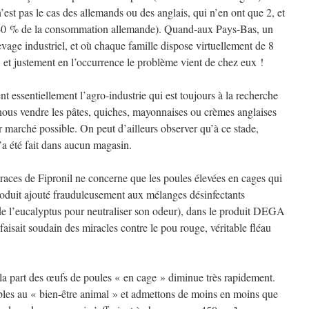
 n’est pas le cas des allemands ou des anglais, qui n’en ont que 2, et
 (40 % de la consommation allemande). Quand-aux Pays-Bas, un
vage industriel, et où chaque famille dispose virtuellement de 8
, et justement en l’occurrence le problème vient de chez eux !
 essentiellement l’agro-industrie qui est toujours à la recherche
nous vendre les pâtes, quiches, mayonnaises ou crèmes anglaises
 marché possible. On peut d’ailleurs observer qu’à ce stade,
’a été fait dans aucun magasin.
traces de Fipronil ne concerne que les poules élevées en cages qui
produit ajouté frauduleusement aux mélanges désinfectants
de l’eucalyptus pour neutraliser son odeur), dans le produit DEGA
faisait soudain des miracles contre le pou rouge, véritable fléau
la part des œufs de poules « en cage » diminue très rapidement.
les au « bien-être animal » et admettons de moins en moins que