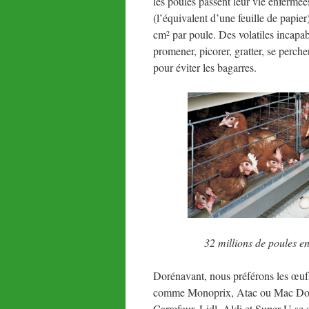
les poules passent leur vie enfermé
(l’équivalent d’une feuille de papie
cm
par poule. Des volatiles incapa
2
promener, picorer, gratter, se perch
pour éviter les bagarres.
32 millions de poules en
Dorénavant, nous préférons les œufs 
comme Monoprix, Atac ou Mac Do ont
Carrefour, Lidl, Aldi et Super U se 