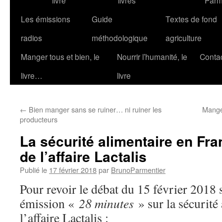
livre
livres
Parm
Les émissions
Guide
Textes de fond
radios
méthodologique
agriculture
Manger tous et bien, le
Nourrir l’humanité, le
Conta
livre…
livre
←
Bien manger sans se ruiner… ni ruiner les
Manger
producteurs
La sécurité alimentaire en Fra
de l’affaire Lactalis
Publié le
17 février 2018
par
BrunoParmentier
Pour revoir le débat du 15 février 2018 
émission «
28 minutes
» sur la sécurité
l’affaire Lactalis :