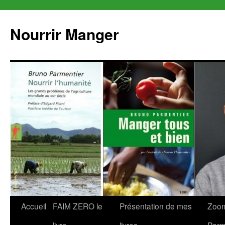
Aller
au
Nourrir Manger
contenu
Accueil
FAIM ZERO le
Présentation de mes
Zoom