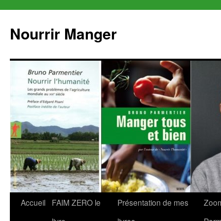
Aller
au
Nourrir Manger
contenu
Accueil
FAIM ZERO le
Présentation de mes
Zoom