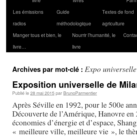
livre
livres
Parm
Les émissions
Guide
Textes de fond
radios
méthodologique
agriculture
Manger tous et bien, le
Nourrir l’humanité, le
Conta
livre…
livre
Expo universelle
Archives par mot-clé :
Exposition universelle de Milan
Publié le
28 mai 2015
par
BrunoParmentier
Après Séville en 1992, pour le 500e anni
Découverte de l’Amérique, Hanovre en 2
économies d’énergie et d’espace, Shang
« meilleure ville, meilleure vie », le th