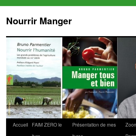
Aller
au
Nourrir Manger
contenu
Accueil
FAIM ZERO le
Présentation de mes
Zoom