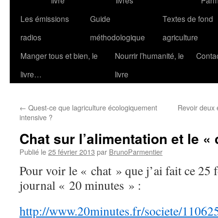
livre
livres
Parm
Les émissions
Guide
Textes de fond
radios
méthodologique
agriculture
Manger tous et bien, le
Nourrir l’humanité, le
Conta
livre…
livre
←
Quest-ce que lagriculture écologiquement
Revoir deux 
intensive ?
Chat sur l’alimentation et le «
Publié le
25 février 2013
par
BrunoParmentier
Pour voir le « chat » que j’ai fait ce 25 f
journal « 20 minutes » :
http://www.20minutes.fr/societe/11062