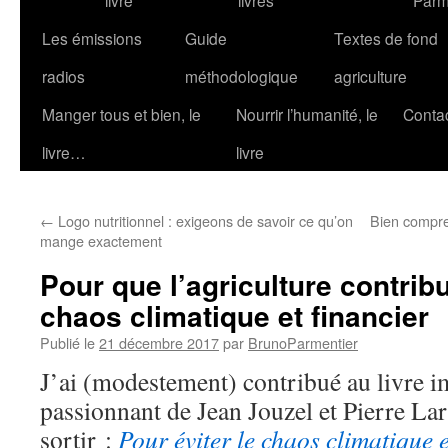
livre
livres
Parm
Les émissions
Guide
Textes de fond
radios
méthodologique
agriculture
Manger tous et bien, le
Nourrir l’humanité, le
Conta
livre…
livre
←
Logo nutritionnel : exigeons de savoir ce qu’on
Bien compren
mange exactement
Pour que l’agriculture contribu
chaos climatique et financier
Publié le
21 décembre 2017
par
BrunoParmentier
J’ai (modestement) contribué au livre 
passionnant de Jean Jouzel et Pierre Lar
sortir :
Pour éviter le chaos climatique e