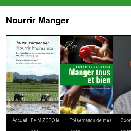
Aller
au
Nourrir Manger
contenu
Accueil
FAIM ZERO le
Présentation de mes
Zoom