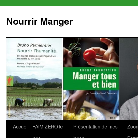
Aller
au
Nourrir Manger
contenu
Accueil
FAIM ZERO le
Présentation de mes
Zoom