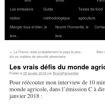
livre
livres
Parm
Les émissions
Guide
Textes de fond
radios
méthodologique
agriculture
Manger tous et bien, le
Nourrir l’humanité, le
Conta
livre…
livre
←
La France reste probablement le pays le plus
Bien 
sûr en matière de sécurité alimentaire
Les vrais défis du monde agri
Publié le
25 janvier 2018
par
BrunoParmentier
Pour réécouter mon interview de 10 minu
monde agricole, dans l’émission C à dire
janvier 2018 :