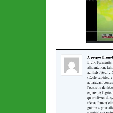
A propos Bruno
Bruno Parmentier :
alimentation, fai
administrateur d’
(École supérieure 
auparavant consacré
l'occasion de déco
enjeux de l'agricu
quatre livres de sy
réchauffement clim
guidon » pour alle
simples, non techn