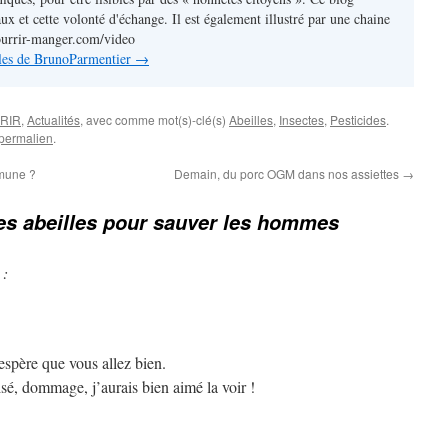
ux et cette volonté d'échange. Il est également illustré par une chaine
ourrir-manger.com/video
icles de BrunoParmentier
→
RIR
,
Actualités
, avec comme mot(s)-clé(s)
Abeilles
,
Insectes
,
Pesticides
.
permalien
.
mmune ?
Demain, du porc OGM dans nos assiettes
→
es abeilles pour sauver les hommes
 :
’espère que vous allez bien.
risé, dommage, j’aurais bien aimé la voir !