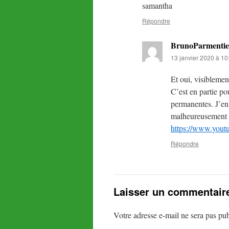
samantha
Répondre
BrunoParmentie
13 janvier 2020 à 10
Et oui, visibleme
C’est en partie p
permanentes. J’en 
malheureusement !
https://www.yo
Répondre
Laisser un commentair
Votre adresse e-mail ne sera pas pub