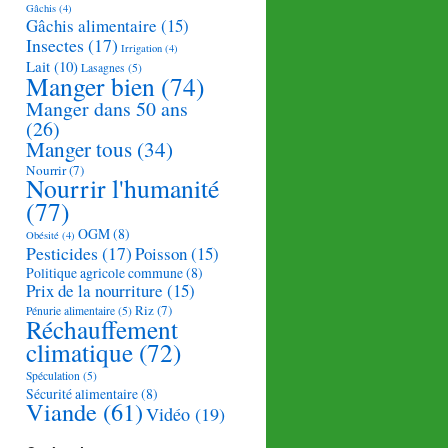
Gâchis
(4)
Gâchis alimentaire
(15)
Insectes
(17)
Irrigation
(4)
Lait
(10)
Lasagnes
(5)
Manger bien
(74)
Manger dans 50 ans
(26)
Manger tous
(34)
Nourrir
(7)
Nourrir l'humanité
(77)
OGM
(8)
Obésité
(4)
Pesticides
(17)
Poisson
(15)
Politique agricole commune
(8)
Prix de la nourriture
(15)
Riz
(7)
Pénurie alimentaire
(5)
Réchauffement
climatique
(72)
Spéculation
(5)
Sécurité alimentaire
(8)
Viande
(61)
Vidéo
(19)