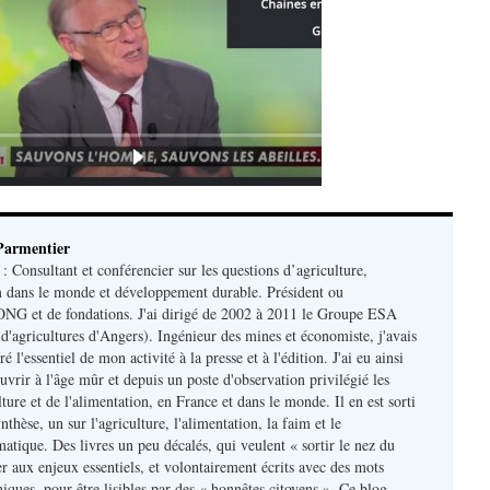
Parmentier
 Consultant et conférencier sur les questions d’agriculture,
m dans le monde et développement durable. Président ou
ONG et de fondations. J'ai dirigé de 2002 à 2011 le Groupe ESA
d'agricultures d'Angers). Ingénieur des mines et économiste, j'avais
 l'essentiel de mon activité à la presse et à l'édition. J'ai eu ainsi
uvrir à l'âge mûr et depuis un poste d'observation privilégié les
lture et de l'alimentation, en France et dans le monde. Il en est sorti
nthèse, un sur l'agriculture, l'alimentation, la faim et le
atique. Des livres un peu décalés, qui veulent « sortir le nez du
r aux enjeux essentiels, et volontairement écrits avec des mots
iques, pour être lisibles par des « honnêtes citoyens ». Ce blog