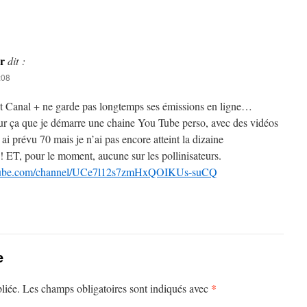
r
dit :
:08
nt Canal + ne garde pas longtemps ses émissions en ligne…
our ça que je démarre une chaine You Tube perso, avec des vidéos
ai prévu 70 mais je n’ai pas encore atteint la dizaine
 ET, pour le moment, aucune sur les pollinisateurs.
utube.com/channel/UCe7l12s7zmHxQOIKUs-suCQ
e
*
liée.
Les champs obligatoires sont indiqués avec