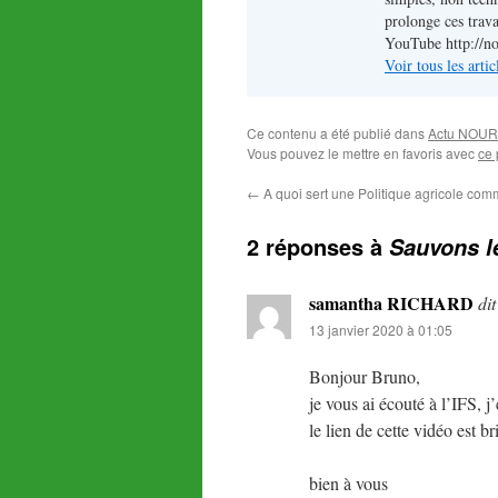
prolonge ces trava
YouTube http://n
Voir tous les art
Ce contenu a été publié dans
Actu NOUR
Vous pouvez le mettre en favoris avec
ce 
←
A quoi sert une Politique agricole co
2 réponses à
Sauvons l
samantha RICHARD
dit
13 janvier 2020 à 01:05
Bonjour Bruno,
je vous ai écouté à l’IFS, j
le lien de cette vidéo est b
bien à vous