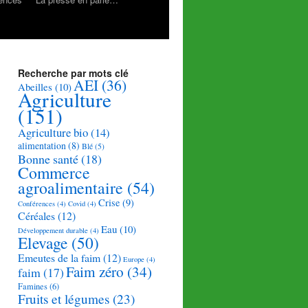
Recherche par mots clé
AEI
(36)
Abeilles
(10)
Agriculture
(151)
Agriculture bio
(14)
alimentation
(8)
Blé
(5)
Bonne santé
(18)
Commerce
agroalimentaire
(54)
Crise
(9)
Conférences
(4)
Covid
(4)
Céréales
(12)
Eau
(10)
Développement durable
(4)
Elevage
(50)
Emeutes de la faim
(12)
Europe
(4)
Faim zéro
(34)
faim
(17)
Famines
(6)
Fruits et légumes
(23)