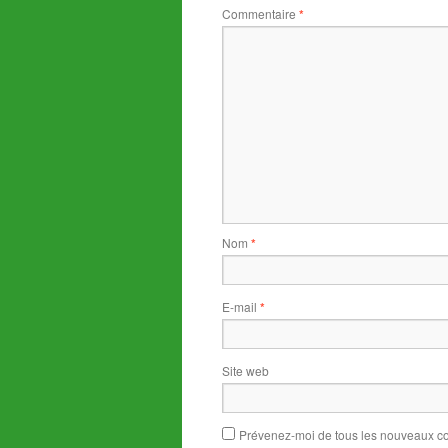
Commentaire
*
Nom
*
E-mail
*
Site web
Prévenez-moi de tous les nouveaux co