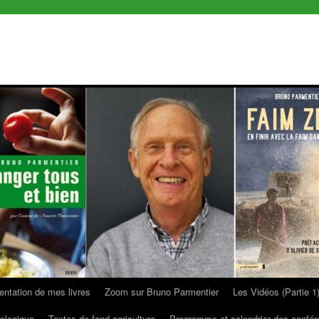
entation de mes livres
Zoom sur Bruno Parmentier
Les Vidéos (Partie 1
ologique
Textes de fond agriculture
Programme et calendrier des confé