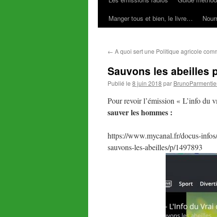
Manger tous et bien, le livre…
Nourr
←
A quoi sert une Politique agricole co
Sauvons les abeilles
Publié le
8 juin 2018
par
BrunoParmentie
Pour revoir l’émission « L’info du v
sauver les hommes :
https://www.mycanal.fr/docus-infos
sauvons-les-abeilles/p/1497893