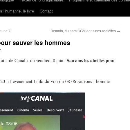
ir l’humanité, le livre
Contact
mmune ?
Demain, du porc OGM dans nos assiettes
→
 pour sauver les hommes
r
Sauvons les abeilles pour
rai » de Canal + du vendredi 8 juin :
/20-h-l-evenement-l-info-du-vrai-du-08-06-sauvons-l-homme-