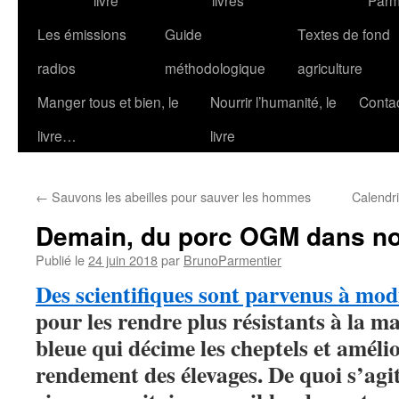
livre
livres
Parm
Les émissions
Guide
Textes de fond
radios
méthodologique
agriculture
Manger tous et bien, le
Nourrir l’humanité, le
Conta
livre…
livre
←
Sauvons les abeilles pour sauver les hommes
Calendri
Demain, du porc OGM dans no
Publié le
24 juin 2018
par
BrunoParmentier
Des scientifiques sont parvenus à mod
pour les rendre plus résistants à la mal
bleue qui décime les cheptels et amélio
rendement des élevages. De quoi s’agit-