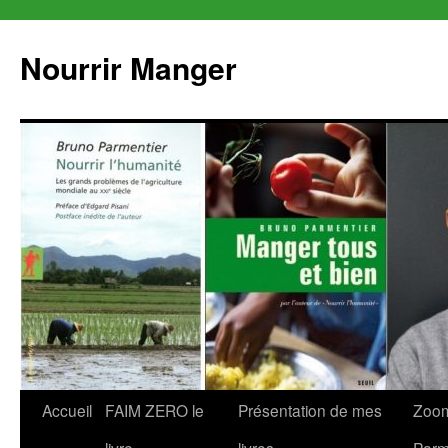
Aller
au
Nourrir Manger
contenu
Accueil
FAIM ZERO le
Présentation de mes
Zoom