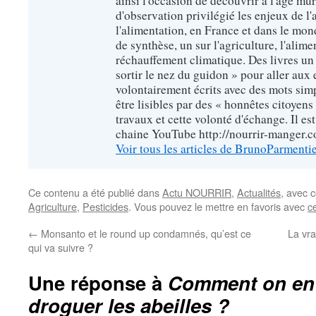
ainsi l'occasion de découvrir à l'âge mû
d'observation privilégié les enjeux de l'
l'alimentation, en France et dans le monde
de synthèse, un sur l'agriculture, l'alimen
réchauffement climatique. Des livres un 
sortir le nez du guidon » pour aller aux 
volontairement écrits avec des mots sim
être lisibles par des « honnêtes citoyen
travaux et cette volonté d'échange. Il es
chaine YouTube http://nourrir-manger.
Voir tous les articles de BrunoParmenti
Ce contenu a été publié dans
Actu NOURRIR
,
Actualités
, avec 
Agriculture
,
Pesticides
. Vous pouvez le mettre en favoris avec
c
←
Monsanto et le round up condamnés, qu’est ce
La vra
qui va suivre ?
Une réponse à
Comment on en e
droguer les abeilles ?