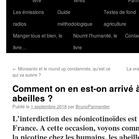
livre
livres
Parm
Les émissions
Guide
Textes de fond
radios
méthodologique
agriculture
Manger tous et bien, le
Nourrir l’humanité, le
Conta
livre…
livre
←
Monsanto et le round up condamnés, qu’est ce
La vra
qui va suivre ?
Comment on en est-on arrivé à
abeilles ?
Publié le
1 septembre 2018
par
BrunoParmentier
L’interdiction des néonicotinoïdes est 
France. A cette occasion, voyons comm
la nicotine chez les humains, les abeil