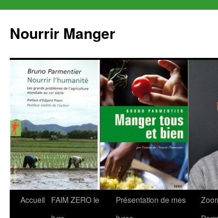
Aller
au
Nourrir Manger
contenu
Accueil
FAIM ZERO le
Présentation de mes
Zoom