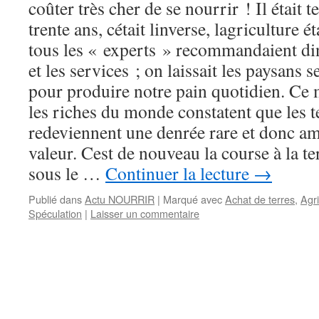
coûter très cher de se nourrir ! Il était 
trente ans, cétait linverse, lagriculture é
tous les « experts » recommandaient din
et les services ; on laissait les paysans s
pour produire notre pain quotidien. Ce 
les riches du monde constatent que les t
redeviennent une denrée rare et donc am
valeur. Cest de nouveau la course à la t
sous le …
Continuer la lecture
→
Publié dans
Actu NOURRIR
|
Marqué avec
Achat de terres
,
Agri
Spéculation
|
Laisser un commentaire