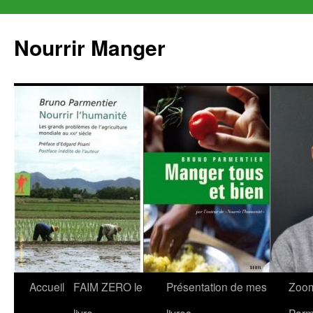
Aller
au
Nourrir Manger
contenu
Accueil
FAIM ZERO le
Présentation de mes
Zoom