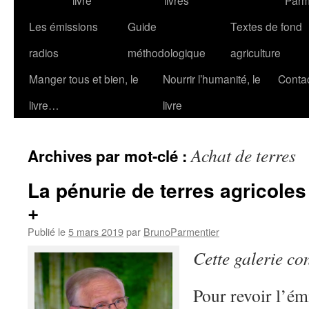
livre
livres
Parm
Les émissions
Guide
Textes de fond
radios
méthodologique
agriculture
Manger tous et bien, le
Nourrir l’humanité, le
Conta
livre…
livre
Achat de terres
Archives par mot-clé :
La pénurie de terres agricoles
+
Publié le
5 mars 2019
par
BrunoParmentier
Cette galerie co
Pour revoir l’ém