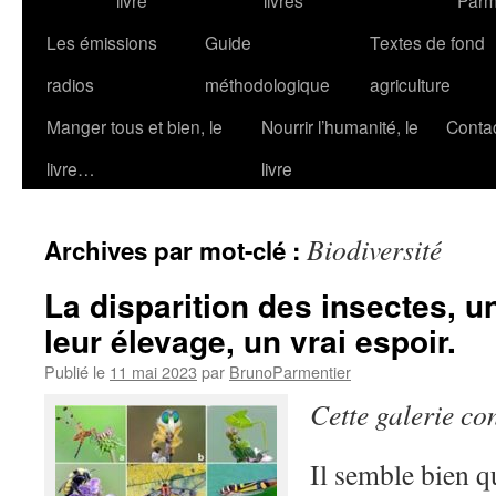
livre
livres
Parm
Les émissions
Guide
Textes de fond
radios
méthodologique
agriculture
Manger tous et bien, le
Nourrir l’humanité, le
Conta
livre…
livre
Biodiversité
Archives par mot-clé :
La disparition des insectes, u
leur élevage, un vrai espoir.
Publié le
11 mai 2023
par
BrunoParmentier
Cette galerie co
Il semble bien q