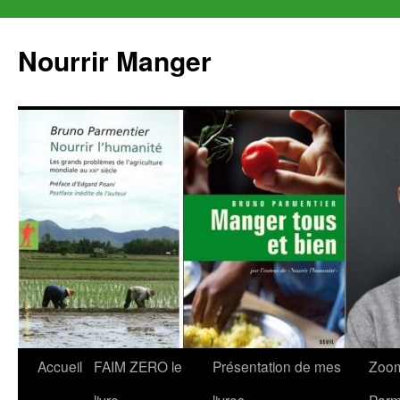
Aller
au
Nourrir Manger
contenu
Accueil
FAIM ZERO le
Présentation de mes
Zoom