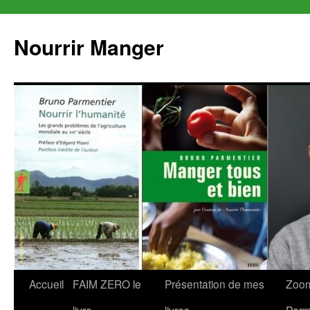
Aller
au
Nourrir Manger
contenu
Accueil
FAIM ZERO le
Présentation de mes
Zoom