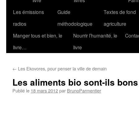
livre
livres
Parm
Les émissions
Guide
Textes de fond
radios
méthodologique
agriculture
Manger tous et bien, le
Nourrir l’humanité, le
Conta
livre…
livre
←
Les Ekovores, pour penser la ville de demain
Les aliments bio sont-ils bons
Publié le
18 mars 2012
par
BrunoParmentier