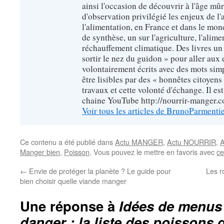
ainsi l'occasion de découvrir à l'âge mû
d'observation privilégié les enjeux de l'
l'alimentation, en France et dans le monde
de synthèse, un sur l'agriculture, l'alimen
réchauffement climatique. Des livres un 
sortir le nez du guidon » pour aller aux 
volontairement écrits avec des mots sim
être lisibles par des « honnêtes citoyen
travaux et cette volonté d'échange. Il es
chaine YouTube http://nourrir-manger.
Voir tous les articles de BrunoParmenti
Ce contenu a été publié dans
Actu MANGER
,
Actu NOURRIR
,
A
Manger bien
,
Poisson
. Vous pouvez le mettre en favoris avec
ce
←
Envie de protéger la planète ? Le guide pour
Les r
bien choisir quelle viande manger
Une réponse à
Idées de menus
danger : la liste des poissons