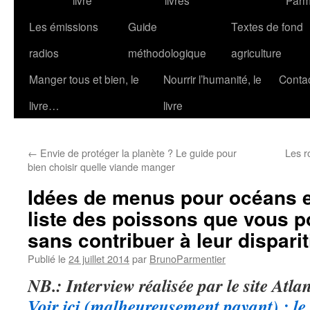
livre
livres
Parm
Les émissions
Guide
Textes de fond
radios
méthodologique
agriculture
Manger tous et bien, le
Nourrir l’humanité, le
Conta
livre…
livre
←
Envie de protéger la planète ? Le guide pour
Les r
bien choisir quelle viande manger
Idées de menus pour océans e
liste des poissons que vous 
sans contribuer à leur dispari
Publié le
24 juillet 2014
par
BrunoParmentier
NB.: Interview réalisée par le site Atlan
Voir ici (malheureusement payant) ; le t