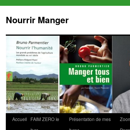
Aller
au
Nourrir Manger
contenu
Accueil
FAIM ZERO le
Présentation de mes
Zoom