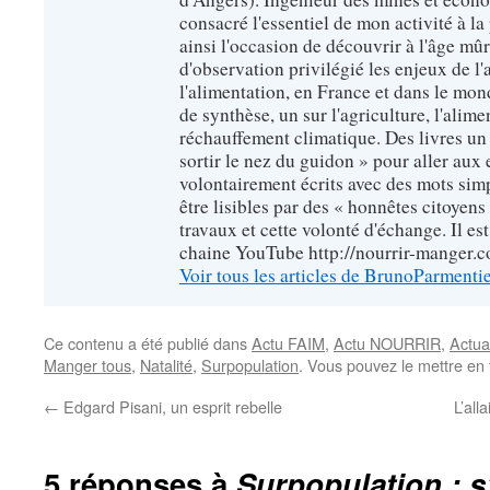
consacré l'essentiel de mon activité à la p
ainsi l'occasion de découvrir à l'âge mû
d'observation privilégié les enjeux de l'
l'alimentation, en France et dans le monde
de synthèse, un sur l'agriculture, l'alimen
réchauffement climatique. Des livres un 
sortir le nez du guidon » pour aller aux 
volontairement écrits avec des mots sim
être lisibles par des « honnêtes citoyen
travaux et cette volonté d'échange. Il es
chaine YouTube http://nourrir-manger.
Voir tous les articles de BrunoParmenti
Ce contenu a été publié dans
Actu FAIM
,
Actu NOURRIR
,
Actua
Manger tous
,
Natalité
,
Surpopulation
. Vous pouvez le mettre en
←
Edgard Pisani, un esprit rebelle
L’all
5 réponses à
Surpopulation : s