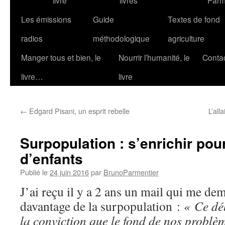
livre
livres
Parm
Les émissions
Guide
Textes de fond
radios
méthodologique
agriculture
Manger tous et bien, le
Nourrir l’humanité, le
Conta
livre…
livre
←
Edgard Pisani, un esprit rebelle
L’all
Surpopulation : s’enrichir pou
d’enfants
Publié le
24 juin 2016
par
BrunoParmentier
J’ai reçu il y a 2 ans un mail qui me de
davantage de la surpopulation :
« Ce déb
la conviction que le fond de nos problè