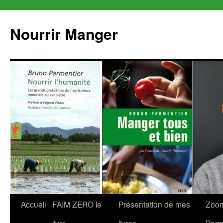
Aller
au
Nourrir Manger
contenu
Accueil
FAIM ZERO le
Présentation de mes
Zoom