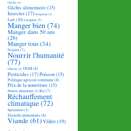
Gâchis
(4)
Gâchis alimentaire
(15)
Insectes
(17)
Irrigation
(4)
Lait
(10)
Lasagnes
(5)
Manger bien
(74)
Manger dans 50 ans
(26)
Manger tous
(34)
Nourrir
(7)
Nourrir l'humanité
(77)
OGM
(8)
Obésité
(4)
Pesticides
(17)
Poisson
(15)
Politique agricole commune
(8)
Prix de la nourriture
(15)
Riz
(7)
Pénurie alimentaire
(5)
Réchauffement
climatique
(72)
Spéculation
(5)
Sécurité alimentaire
(8)
Viande
(61)
Vidéo
(19)