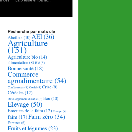
Recherche par mots clé
AEI
(36)
Abeilles
(10)
Agriculture
(151)
Agriculture bio
(14)
alimentation
(8)
Blé
(5)
Bonne santé
(18)
Commerce
agroalimentaire
(54)
Crise
(9)
Conférences
(4)
Covid
(4)
Céréales
(12)
Eau
(10)
Développement durable
(4)
Elevage
(50)
Emeutes de la faim
(12)
Europe
(4)
Faim zéro
(34)
faim
(17)
Famines
(6)
Fruits et légumes
(23)