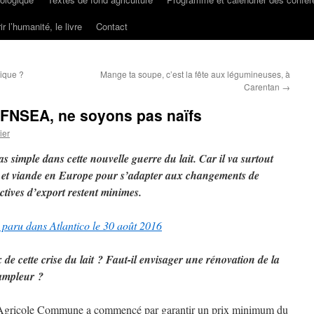
ir l’humanité, le livre
Contact
mique ?
Mange ta soupe, c’est la fête aux légumineuses, à
Carentan
→
s, FNSEA, ne soyons pas naïfs
ier
as simple dans cette nouvelle guerre du lait. Car il va surtout
ait et viande en Europe pour s’adapter aux changements de
tives d’export restent minimes.
e paru dans Atlantico le 30 août 2016
de cette crise du lait ? Faut-il envisager une rénovation de la
 ampleur ?
Agricole Commune a commencé par garantir un prix minimum du