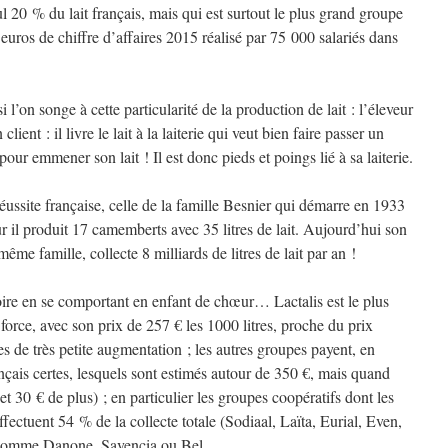
eul 20 % du lait français, mais qui est surtout le plus grand groupe
’euros de chiffre d’affaires 2015 réalisé par 75 000 salariés dans
si l’on songe à cette particularité de la production de lait : l’éleveur
ient : il livre le lait à la laiterie qui veut bien faire passer un
our emmener son lait ! Il est donc pieds et poings lié à sa laiterie.
réussite française, celle de la famille Besnier qui démarre en 1933
 il produit 17 camemberts avec 35 litres de lait. Aujourd’hui son
ême famille, collecte 8 milliards de litres de lait par an !
toire en se comportant en enfant de chœur… Lactalis est le plus
n force, avec son prix de 257 € les 1000 litres, proche du prix
es de très petite augmentation ; les autres groupes payent, en
nçais certes, lesquels sont estimés autour de 350 €, mais quand
t 30 € de plus) ; en particulier les groupes coopératifs dont les
effectuent 54 % de la collecte totale (Sodiaal, Laïta, Eurial, Even,
és comme Danone, Savencia ou Bel.