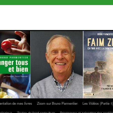
entation de mes livres
Zoom sur Bruno Parmentier
Les Vidéos (Partie 1
ologique
Textes de fond agriculture
Programme et calendrier des confé