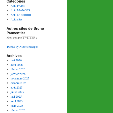
Catégories
Actu FAIM
Actu MANGER
Actu NOURRIR
Actualités
Autres sites de Bruno
Parmentier
Mon compte TWITTER :
Tweets by NourrirManger
Archives
mai 2026
avril 2026
février 2026
janvier 2026
novembre 2025
octobre 2025
août 2025
juillet 2025
mai 2025
avril 2025
mars 2025
février 2025