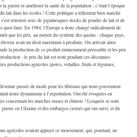
s la guerre et améliorer la santé de la population ; c’était l’époque
du lait dans les écoles ! Cette politique a tellement bien marché
 s’est retrouvé avec de gigantesques stocks de poudre de lait et de
us quoi faire. En 1984, l’Europe a donc changé radicalement de
lutôt que les prix, au moyen du système des quotas : chaque pays,
éleveur avait un droit maximum à produire. On arrivait ainsi
ande la production de ce produit éminemment périssable et les prix
production : le prix du lait est resté pendant ces décennies
es productions agricoles (porcs, volailles, fruits et légumes,
st devenue passée de mode pour les libéraux qui nous gouvernent
mitait notre dynamisme à l’exportation. Ont été évoquées en
ntes concernant les marchés russes et chinois ! Lesquels se sont
 guerre en Ukraine et des embargos croisés qui ont suivi, et du
ions agricoles avaient appuyé ce mouvement, qui, pourtant, ne