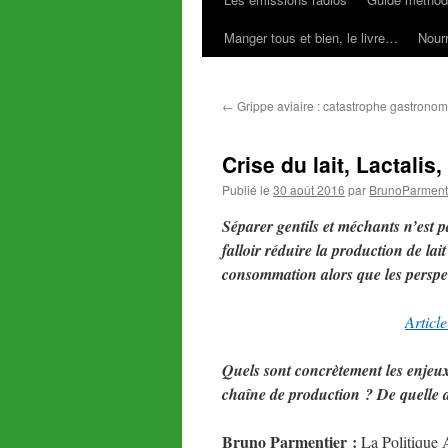
Manger tous et bien, le livre…
Nourr
←
Grippe aviaire : catastrophe gastrono
Crise du lait, Lactali
Publié le
30 août 2016
par
BrunoParment
Séparer gentils et méchants n’est p
falloir réduire la production de l
consommation alors que les perspec
Articl
Quels sont concrètement les enjeux 
chaîne de production ? De quelle
Bruno Parmentier :
La Politique 