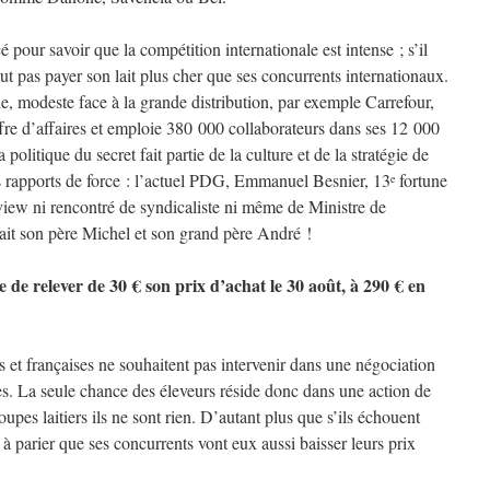
cé pour savoir que la compétition internationale est intense ; s’il
eut pas payer son lait plus cher que ses concurrents internationaux.
le, modeste face à la grande distribution, par exemple Carrefour,
iffre d’affaires et emploie 380 000 collaborateurs dans ses 12 000
litique du secret fait partie de la culture et de la stratégie de
es rapports de force : l’actuel PDG, Emmanuel Besnier, 13
fortune
e
view ni rencontré de syndicaliste ni même de Ministre de
fait son père Michel et son grand père André !
 de relever de 30 € son prix d’achat le 30 août, à 290 € en
es et françaises ne souhaitent pas intervenir dans une négociation
es. La seule chance des éleveurs réside donc dans une action de
pes laitiers ils ne sont rien. D’autant plus que s’ils échouent
t à parier que ses concurrents vont eux aussi baisser leurs prix