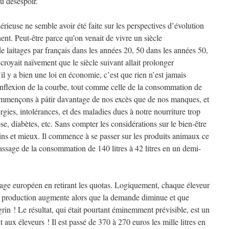
au désespoir.
rieuse ne semble avoir été faite sur les perspectives d’évolution
nt. Peut-être parce qu’on venait de vivre un siècle
e laitages par français dans les années 20, 50 dans les années 50,
croyait naïvement que le siècle suivant allait prolonger
il y a bien une loi en économie, c’est que rien n’est jamais
’inflexion de la courbe, tout comme celle de la consommation de
mmençons à pâtir davantage de nos excès que de nos manques, et
gies, intolérances, et des maladies dues à notre nourriture trop
ose, diabètes, etc. Sans compter les considérations sur le bien-être
 et mieux. Il commence à se passer sur les produits animaux ce
assage de la consommation de 140 litres à 42 litres en un demi-
evage européen en retirant les quotas. Logiquement, chaque éleveur
la production augmente alors que la demande diminue et que
grin ! Le résultat, qui était pourtant éminemment prévisible, est un
 aux éleveurs ! Il est passé de 370 à 270 euros les mille litres en