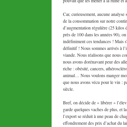
pouvait que les mener à la ruine et 
Car, curieusement, aucune analyse sé
de la consommation sur notre contine
d’augmentation régulière (25 kilos d
près de 100 dans les années 90), on 
indéfiniment ces tendances ! Mais s’
définitif ! Nous sommes arrivés à l
viande. Nous réalisons que nous co
nous avons dorénavant peur des aller
riche : obésité, cancers, athérosclér
animal… Nous voulons manger moins
que nous avons vécu pour le vin : p
siècle.
Bref, on décide de « libérer » l’él
garde quelques vaches de plus, et 
l’export se réduit à une peau de cha
effondrement des prix d’achat du lait