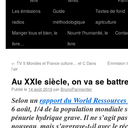
livre
livres
Parm
Les émissions
Guide
Textes de fond
radios
méthodologique
agriculture
Manger tous et bien, le
Nourrir l’humanité, le
Conta
livre…
livre
←
TV 5 Mondes et France culture… et C Dans
Emmision t
l’air
Au XXIe siècle, on va se battr
Publié le
14 août 2019
par
BrunoParmentier
Selon un
rapport du World Ressources 
6 août, 1/4 de la population mondiale s
pénurie hydrique grave. Il ne s’agit pa
nouveau, mais s’aggrave-t-il avec le r