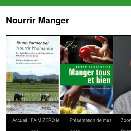
Aller
au
Nourrir Manger
contenu
Accueil
FAIM ZERO le
Présentation de mes
Zoom